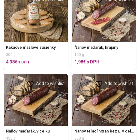
Kakaové maslové sušienky
Ňaňov maďarák, krájaný
300 g
100 g
4,38
€
1,98
€
s DPH
s DPH
Add to wishlist
Add to wishlist
Ňaňov maďarák, v celku
Ňaňov teľací nitran bez E, v celku
450 g
350 g