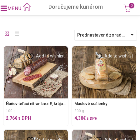
Doručujeme kuriérom
0
Prednastavené zoradenie
Add to wishlist
Add to wishlist
Ňaňov teľací nitran bez E, krájaný
Maslové sušienky
100 g
300 g
2,76
€
s DPH
4,38
€
s DPH
Add to wishlist
Add to wishlist