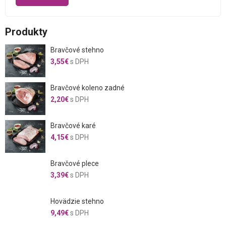
cena
cena
Produkty
Bravčové stehno
3,55
€
s DPH
Bravčové koleno zadné
2,20
€
s DPH
Bravčové karé
4,15
€
s DPH
Bravčové plece
3,39
€
s DPH
Hovädzie stehno
9,49
€
s DPH