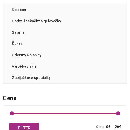
Klobása
Párky, špekačky a grilovačky
Saláma
Šunka
Údeniny a slaniny
Výrobky v skle
Zabijačkové špeciality
Cena
Mini
Maxi
Cena:
0€
—
20€
FILTER