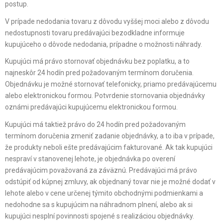
postup.
V prípade nedodania tovaru z dôvodu vyššej moci alebo z dôvodu
nedostupnosti tovaru predávajúci bezodkladne informuje
kupujúceho o dôvode nedodania, prípadne o možnosti náhrady.
Kupujúci má právo stornovať objednávku bez poplatku, a to
najneskôr 24 hodín pred požadovaným termínom doručenia.
Objednávku je možné stornovať telefonicky, priamo predávajúcemu
alebo elektronickou formou. Potvrdenie stornovania objednávky
oznámi predávajúci kupujúcemu elektronickou formou.
Kupujúci má taktiež právo do 24 hodín pred požadovaným
termínom doručenia zmeniť zadanie objednávky, a to iba v prípade,
že produkty neboli ešte predávajúcim fakturované. Ak tak kupujúci
nespraví v stanovenej lehote, je objednávka po overení
predávajúcim považovaná za záväznú. Predávajúci má právo
odstúpiť od kúpnej zmluvy, ak objednaný tovar nie je možné dodať v
lehote alebo v cene určenej týmito obchodnými podmienkami a
nedohodne sa s kupujúcim na náhradnom plnení, alebo ak si
kupujúci nesplní povinnosti spojené s realizáciou objednávky.