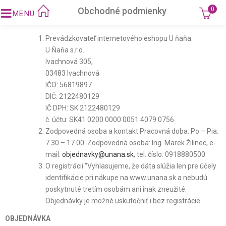
Obchodné podmienky
0
Prevádzkovateľ internetového eshopu U ňaňa:
U Ňaňa s.r.o.
Ivachnová 305,
03483 Ivachnová
IČO: 56819897
DIČ: 2122480129
IČ DPH: SK 2122480129
č. účtu: SK41 0200 0000 0051 4079 0756
Zodpovedná osoba a kontakt Pracovná doba: Po – Pia:
7.30 – 17.00. Zodpovedná osoba: Ing. Marek Žilinec, e-
mail:
objednavky@unana.sk
, tel. číslo: 0918880500
O registrácii “Vyhlasujeme, že dáta slúžia len pre účely
identifikácie pri nákupe na www.unana.sk a nebudú
poskytnuté tretím osobám ani inak zneužité.
Objednávky je možné uskutočniť i bez registrácie.
OBJEDNÁVKA