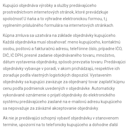
Kupujúci objednáva výrobky a služby predávajúceho
prostredníctvom internetových stránok, ktoré prevádzkuje
spoločnosť U ňaňa a to výhradne elektronickou formou, t.j.
vyplnením príslušného formulára na internetových stránkach.
Kúpna zmluva sa uzatvára na základe objednávky kupujúceho.
Každá objednávka musí obsahovať: meno kupujúceho, kontaktnú
osobu, poštovú a fakturačnú adresu, telefónne číslo, prípadne IČO,
DIČ, IČ DPH, presné zadanie objednávaného tovaru, množstvo,
dátum vystavenia objednávky, spôsob prevzatia tovaru. Predávajúci
objednávky vybavuje v poradí, v akom prichádzajú, respektíve ich
zoraďuje podľa vlastných logistických dispozícií. Vystavením
objednávky sa kupujúci zaväzuje za objednaný tovar zaplatiť kúpnu
cenu podľa podmienok uvedených v objednávke. Automaticky
vykonávané oznámenie o prijatí objednávky do elektronického
systému predávajúceho zaslané na e-mailovú adresu kupujúceho
sa nepovažuje za záväzné akceptovanie objednávky.
Ak nie je predávajúci schopný vybaviť objednávku v stanovenom
termíne, upozorní na to telefonicky kupujúceho a dohodne ďalší