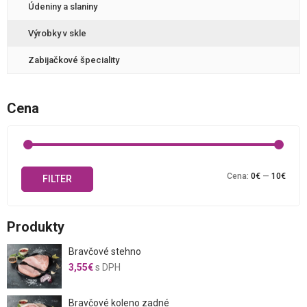
Údeniny a slaniny
Výrobky v skle
Zabijačkové špeciality
Cena
Mini
Maxi
Cena:
0€
—
10€
FILTER
cena
cena
Produkty
Bravčové stehno
3,55
€
s DPH
Bravčové koleno zadné