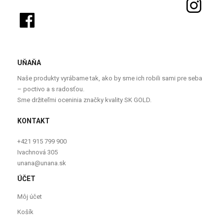
UŇAŇA
Naše produkty vyrábame tak, ako by sme ich robili sami pre seba
– poctivo a s radosťou.
Sme držiteľmi oceninia značky kvality SK GOLD.
KONTAKT
+421 915 799 900
Ivachnová 305
unana@unana.sk
ÚČET
Môj účet
Košík