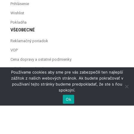
Prihlásenie
Wishlist
Pokladňa
VŠEOBECNÉ
Reklamačný poriadok
VOP
Cena dopravy a ostatné podmienky
Odstúpenie od zmluvy
Používame cookies aby sme pre vás zabezpečili ten najlepší
zážitok z našich webových stránok. Ak budete pokračovať v
používaní tejto stránky budeme predpokladať, že ste s ňou
spokojní.
0
0
Ok
Domov
Prezrieť košík
Zoznam želaní
Profil
Copyright © 2021
U ňaňa
Všetky práva vyhradené.