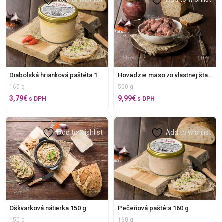
Diabolská hrianková paštéta 160 g
Hovädzie mäso vo vlastnej štave 500 g
160 g
500 g
3,79
€
9,99
€
s DPH
s DPH
Add to wishlist
Add to wishlist
Oškvarková nátierka 150 g
Pečeňová paštéta 160 g
150 g
160 g