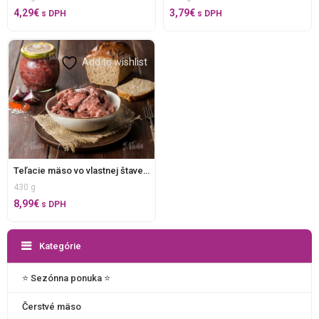
4,29
€
3,79
€
s DPH
s DPH
Add to wishlist
Teľacie mäso vo vlastnej štave 430 g
430 g
8,99
€
s DPH
Kategórie
⭐️ Sezónna ponuka ⭐️
Čerstvé mäso