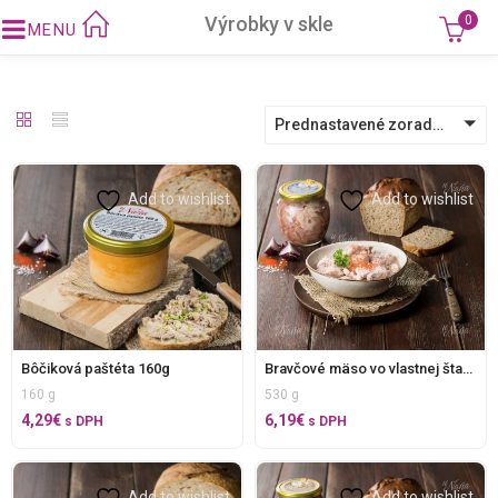
Výrobky v skle
0
Prednastavené zoradenie
Add to wishlist
Add to wishlist
Bravčové mäso vo vlastnej štave 500 g
Bôčiková paštéta 160g
530 g
160 g
6,19
€
4,29
€
s DPH
s DPH
Add to wishlist
Add to wishlist