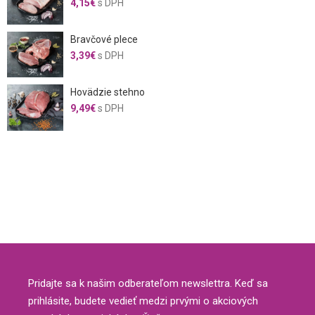
4,15
€
s DPH
Bravčové plece
3,39
€
s DPH
Hovädzie stehno
9,49
€
s DPH
Pridajte sa k našim odberateľom newslettra. Keď sa
prihlásite, budete vedieť medzi prvými o akciových