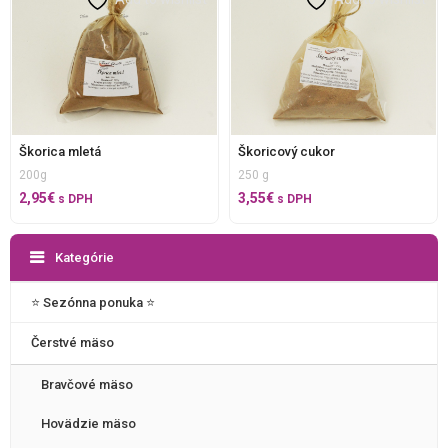
Škorica mletá
Škoricový cukor
200g
250 g
2,95
€
3,55
€
s DPH
s DPH
Kategórie
⭐️ Sezónna ponuka ⭐️
Čerstvé mäso
Bravčové mäso
Hovädzie mäso