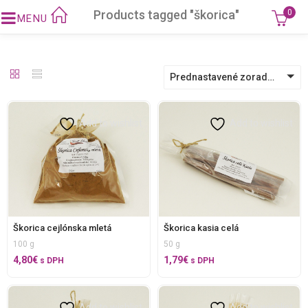
Products tagged "škorica"
0
Prednastavené zoradenie
Add to wishlist
Add to wishlist
Škorica cejlónska mletá
Škorica kasia celá
100 g
50 g
4,80
€
1,79
€
s DPH
s DPH
Add to wishlist
Add to wishlist