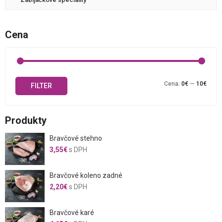
Cena
Mini
Maxi
Cena:
0€
—
10€
FILTER
cena
cena
Produkty
Bravčové stehno
3,55
€
s DPH
Bravčové koleno zadné
2,20
€
s DPH
Bravčové karé