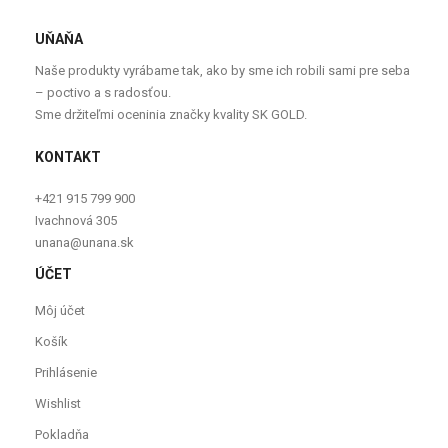
UŇAŇA
Naše produkty vyrábame tak, ako by sme ich robili sami pre seba
– poctivo a s radosťou.
Sme držiteľmi oceninia značky kvality SK GOLD.
KONTAKT
+421 915 799 900
Ivachnová 305
unana@unana.sk
ÚČET
Môj účet
Košík
Prihlásenie
Wishlist
Pokladňa