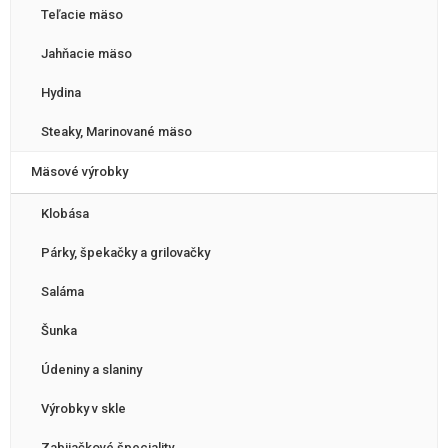
Teľacie mäso
Jahňacie mäso
Hydina
Steaky, Marinované mäso
Mäsové výrobky
Klobása
Párky, špekačky a grilovačky
Saláma
Šunka
Údeniny a slaniny
Výrobky v skle
Zabijačkové špeciality