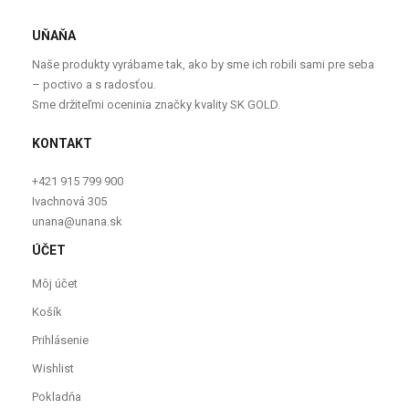
UŇAŇA
Naše produkty vyrábame tak, ako by sme ich robili sami pre seba
– poctivo a s radosťou.
Sme držiteľmi oceninia značky kvality SK GOLD.
KONTAKT
+421 915 799 900
Ivachnová 305
unana@unana.sk
ÚČET
Môj účet
Košík
Prihlásenie
Wishlist
Pokladňa