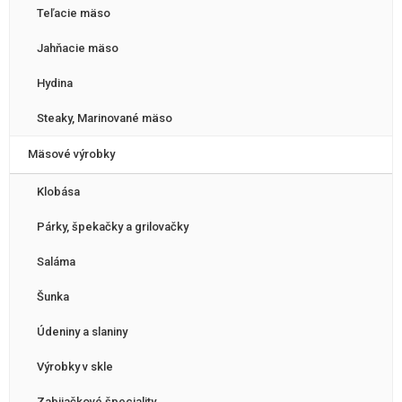
Teľacie mäso
Jahňacie mäso
Hydina
Steaky, Marinované mäso
Mäsové výrobky
Klobása
Párky, špekačky a grilovačky
Saláma
Šunka
Údeniny a slaniny
Výrobky v skle
Zabijačkové špeciality