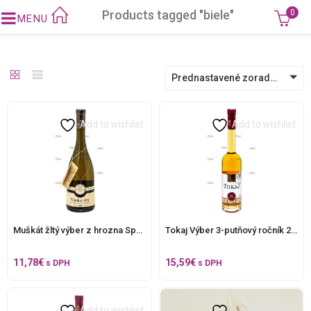
Products tagged "biele"
0
Prednastavené zoradenie
Add to wishlist
Add to wishlist
Muškát žltý výber z hrozna Special collection, 750 ml .
Tokaj Výber 3-putňový ročník 2003, 375 ml.
11,78
€
15,59
€
s DPH
s DPH
Add to wishlist
Add to wishlist