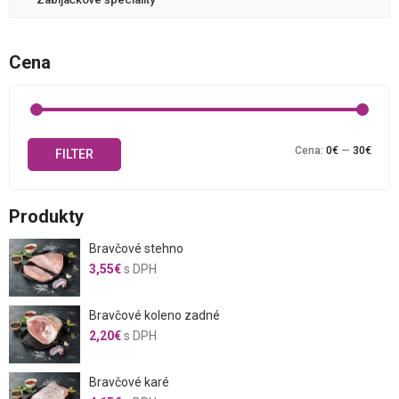
Cena
Mini
Maxi
Cena:
0€
—
30€
FILTER
cena
cena
Produkty
Bravčové stehno
3,55
€
s DPH
Bravčové koleno zadné
2,20
€
s DPH
Bravčové karé