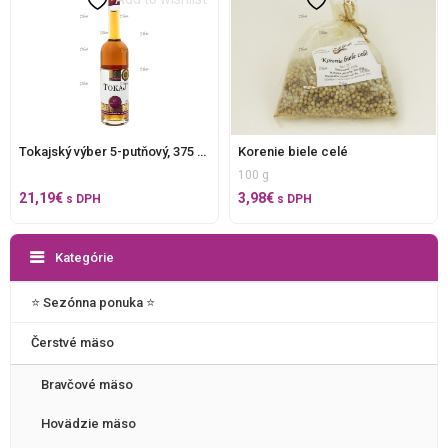
Tokajský výber 5-putňový, 375 ml.
Korenie biele celé
100 g
21,19
€
3,98
€
s DPH
s DPH
Kategórie
⭐️ Sezónna ponuka ⭐️
Čerstvé mäso
Bravčové mäso
Hovädzie mäso