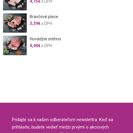
4,15
€
s DPH
Bravčové plece
3,39
€
s DPH
Hovädzie stehno
9,49
€
s DPH
Pridajte sa k našim odberateľom newslettra. Keď sa
prihlásite, budete vedieť medzi prvými o akciových