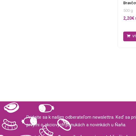
Bravčo
500 g
2,20
€
V
Pridajte sa k našim odberateľom newslettra. Keď sa pri
prvými o akciových ponukách a novinkách u Ňaňa.