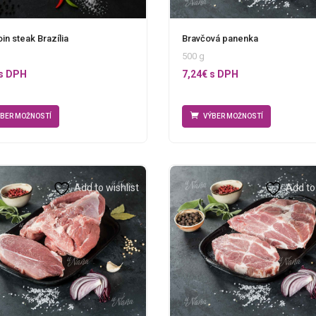
Bravčová panenka
oin steak Brazília
500 g
7,24
€
s DPH
s DPH
VÝBER MOŽNOSTÍ
ÝBER MOŽNOSTÍ
Add to wishlist
Add to 