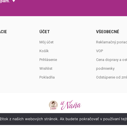
♥
 spam.
CIE
ÚČET
VŠEOBECNÉ
Môj účet
Reklamačný poria
Košík
VOP
Prihlásenie
Cena dopravy a os
Wishlist
podmienky
Pokladňa
Odstúpenie od zm
Copyright © 2021
U ňaňa
Všetky práva vyhradené.
ážitok z našich webových stránok. Ak budete pokračovať v používaní tej