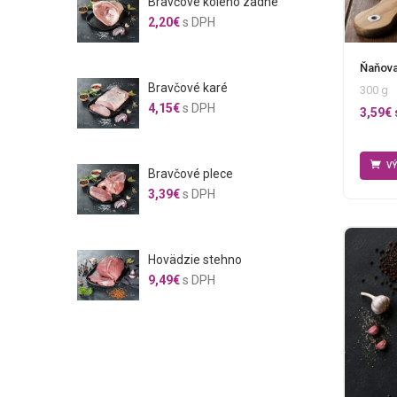
Bravčové koleno zadné
2,20
€
s DPH
Ňaňova
Bravčové karé
300 g
4,15
€
s DPH
3,59
€
V
Bravčové plece
3,39
€
s DPH
Hovädzie stehno
9,49
€
s DPH