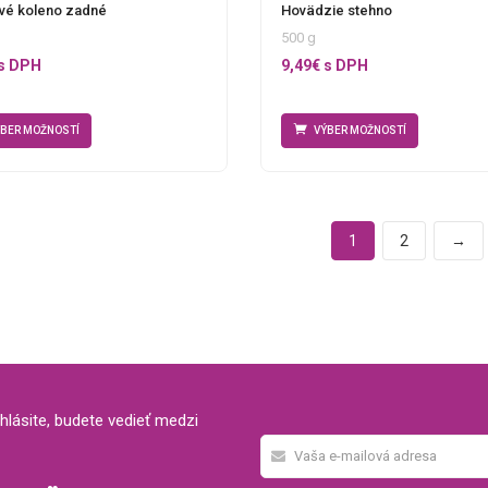
vé koleno zadné
Hovädzie stehno
500 g
s DPH
9,49
€
s DPH
ÝBER MOŽNOSTÍ
VÝBER MOŽNOSTÍ
1
2
→
hlásite, budete vedieť medzi