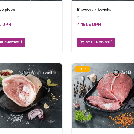
vé plece
Bravčová krkovička
500 g
s DPH
4,15
€
s DPH
ÝBER MOŽNOSTÍ
VÝBER MOŽNOSTÍ
TOP
Add to wishlist
Add to 