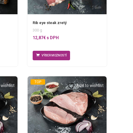
Rib eye steak zretý
300 g
12,87
€
s DPH
VÝBER MOŽNOSTÍ
TOP
wishlist
Add to wishlist