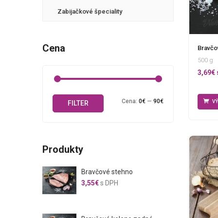
Zabijačkové špeciality
Cena
Bravčo
500 g
3,69
€
Minimálna
Maximálna
Cena:
0€
—
90€
V
FILTER
cena
cena
Produkty
Bravčové stehno
3,55
€
s DPH