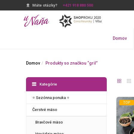
Máte otázky?
+421 918 880 500
Domov
Domov
Produkty so značkou “gril”
Kategórie
⭐️ Sezónna ponuka ⭐️
TOP
Čerstvé mäso
Bravčové mäso
Hovädzie mäso