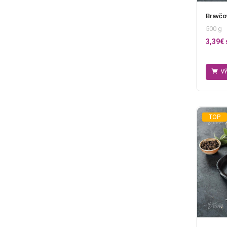
Bravčo
500 g
3,39
€
V
TOP