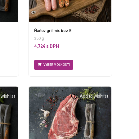
Ňaňov gril mix bez E
350 g
4,72
€
s DPH
VÝBER MOŽNOSTÍ
wishlist
Add to wishlist