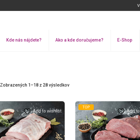
V
Kde nás nájdete?
Ako a kde doručujeme?
E-Shop
Zobrazených 1–18 z 28 výsledkov
TOP
Add to wishlist
Add to 