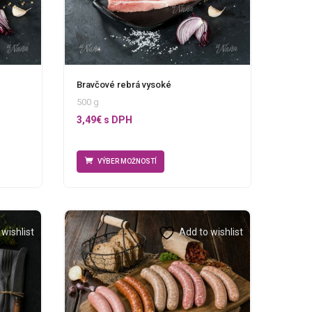
Bravčové rebrá vysoké
500 g
3,49
€
s DPH
VÝBER MOŽNOSTÍ
wishlist
Add to wishlist