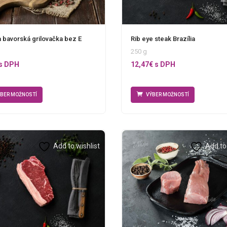
 bavorská grilovačka bez E
Rib eye steak Brazília
250 g
s DPH
12,47
€
s DPH
ÝBER MOŽNOSTÍ
VÝBER MOŽNOSTÍ
Add to wishlist
Add to 