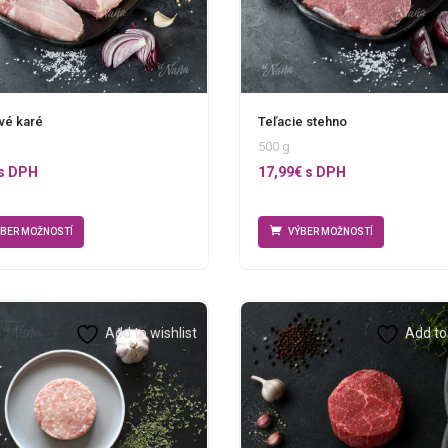
vé karé
Teľacie stehno
500 g
s DPH
17,99
€
s DPH
ÝBER MOŽNOSTÍ
VÝBER MOŽNOSTÍ
Add to wishlist
Add to 