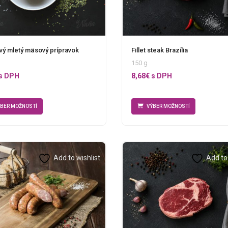
vý mletý mäsový prípravok
Fillet steak Brazília
150 g
s DPH
8,68
€
s DPH
ÝBER MOŽNOSTÍ
VÝBER MOŽNOSTÍ
Add to wishlist
Add to 