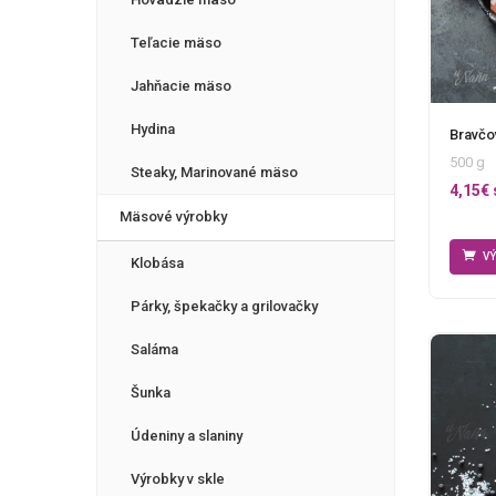
Teľacie mäso
Jahňacie mäso
Hydina
Bravčo
500 g
Steaky, Marinované mäso
4,15
€
Mäsové výrobky
V
Klobása
Párky, špekačky a grilovačky
Saláma
Šunka
Údeniny a slaniny
Výrobky v skle