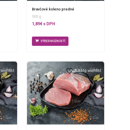
Bravčové koleno predné
500 g
1,89
€
s DPH
VÝBER MOŽNOSTÍ
wishlist
Add to wishlist