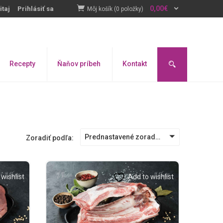
0,00
€
itaj
Prihlásiť sa
Môj košík (0 položky)
Recepty
Ňaňov príbeh
Kontakt
Prednastavené zoradenie
Zoradiť podľa:
wishlist
Add to wishlist