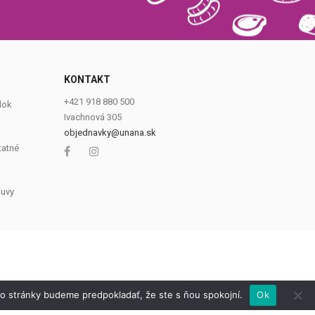
0
KONTAKT
+421 918 880 500
dok
Ivachnová 305
objednavky@unana.sk
tatné
luvy
to stránky budeme predpokladať, že ste s ňou spokojní.
Ok