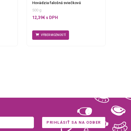
Hovädzia falošná sviečková
500 g
12,39
€
s DPH
VÝBER MOŽNOSTÍ