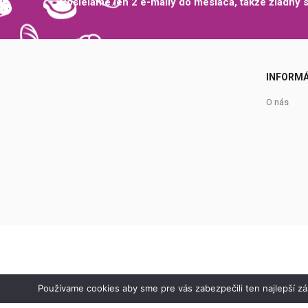
Posielame len 2 e-maily do mesiaca, takže žiadny
INFORMÁ
O nás
Používame cookies aby sme pre vás zabezpečili ten najlepší z