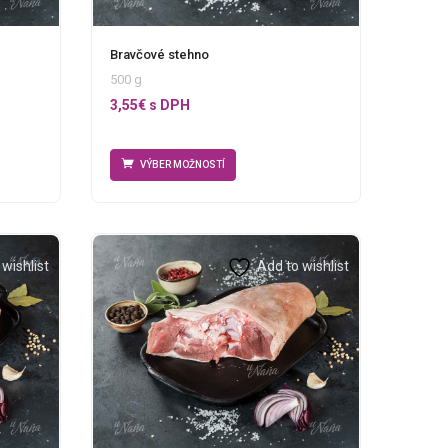
Bravčové stehno
500 g
3,55
€
s DPH
VÝBER MOŽNOSTÍ
wishlist
Add to wishlist