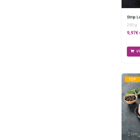
Strip L
250 g
9,97
€
V
TOP