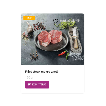
TOP
Add to wishlist
Fillet steak mokro zretý
150 g
KÚPIŤ TERAZ