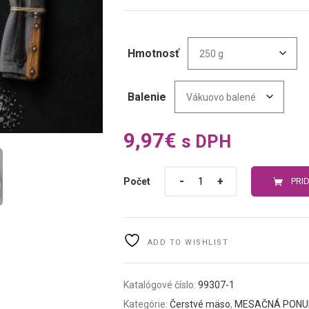
Hmotnosť
Balenie
9,97
€
s DPH
Počet
PRI
ADD TO WISHLIST
Katalógové číslo:
99307-1
Kategórie:
Čerstvé mäso
,
MESAČNÁ PONU