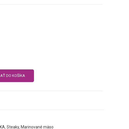
DAŤ DO KOŠÍKA
KA
,
Steaky, Marinované mäso