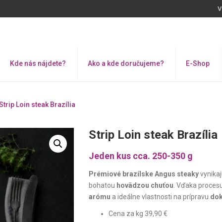
V
Kde nás nájdete?
Ako a kde doručujeme?
E-Shop
Strip Loin steak Brazília
Strip Loin steak Brazília
Jeden kus cca. 250-350 g
Prémiové brazílske Angus steaky
vynika
bohatou
hovädzou chuťou
. Vďaka proces
arómu
a ideálne vlastnosti na prípravu
dok
Cena za kg 39,90 €