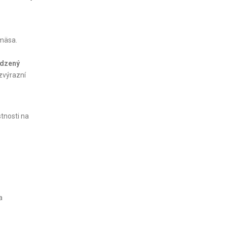
 mäsa.
odzený
zvýrazní
tnosti na
a