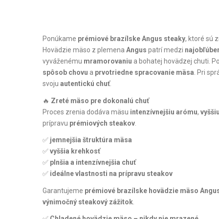
Ponúkame
prémiové brazílske Angus steaky
, ktoré sú
Hovädzie mäso z plemena
Angus
patrí medzi
najobľúbe
vyváženému
mramorovaniu
a bohatej hovädzej chuti. P
spôsob chovu
a
prvotriedne spracovanie mäsa
. Pri sp
svoju
autentickú chuť
.
🔥
Zreté mäso pre dokonalú chuť
Proces zrenia dodáva mäsu
intenzívnejšiu arómu
,
vyšši
prípravu
prémiových steakov
.
✅
jemnejšia štruktúra mäsa
✅
vyššia krehkosť
✅
plnšia a intenzívnejšia chuť
✅
ideálne vlastnosti na prípravu steakov
Garantujeme
prémiové brazílske hovädzie mäso Angu
výnimočný steakový zážitok
.
✅
Chladené hovädzie mäso – nikdy nie mrazené