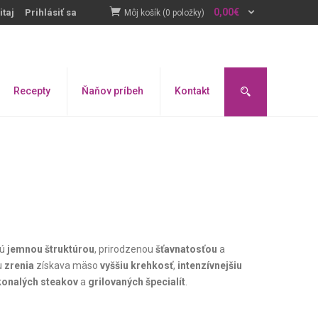
0,00
€
itaj
Prihlásiť sa
Môj košík (0 položky)
Recepty
Ňaňov príbeh
Kontakt
jú
jemnou štruktúrou
, prirodzenou
šťavnatosťou
a
u
zrenia
získava mäso
vyššiu krehkosť
,
intenzívnejšiu
onalých steakov
a
grilovaných špecialít
.