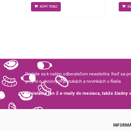
KÚPIŤ TERAZ
KÚ
Pridajte sa k našim odberateľom newslettra. Keď sa pri
prvými o akciových ponukách a novinkách u Ňaňa.
Posielame len 2 e-maily do mesiaca, takže žiadny
INFORMÁ