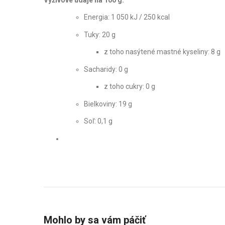
Energia: 1 050 kJ / 250 kcal
Tuky: 20 g
z toho nasýtené mastné kyseliny: 8 g
Sacharidy: 0 g
z toho cukry: 0 g
Bielkoviny: 19 g
Soľ: 0,1 g
Mohlo by sa vám páčiť