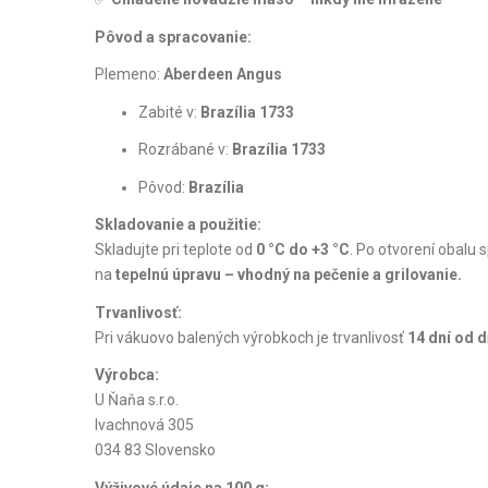
Pôvod a spracovanie:
Plemeno:
Aberdeen Angus
Zabité v:
Brazília 1733
Rozrábané v:
Brazília 1733
Pôvod:
Brazília
Skladovanie a použitie:
Skladujte pri teplote od
0 °C do +3 °C
. Po otvorení obalu 
na
tepelnú úpravu – vhodný na pečenie a grilovanie.
Trvanlivosť:
Pri vákuovo balených výrobkoch je trvanlivosť
14 dní od d
Výrobca:
U Ňaňa s.r.o.
Ivachnová 305
034 83 Slovensko
Výživové údaje na 100 g: