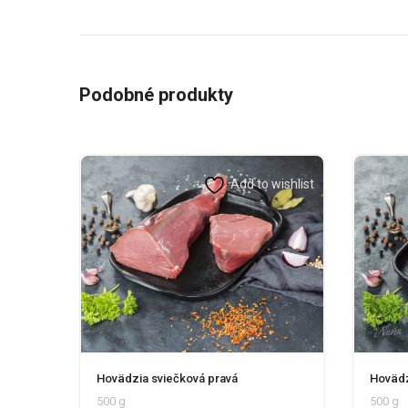
Podobné produkty
Add to wishlist
Hovädzia sviečková pravá
Hovädz
500 g
500 g