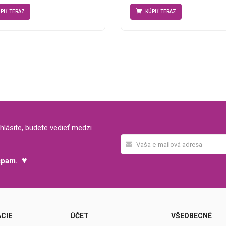
PIŤ TERAZ
KÚPIŤ TERAZ
hlásite, budete vedieť medzi
♥
 spam.
CIE
ÚČET
VŠEOBECNÉ