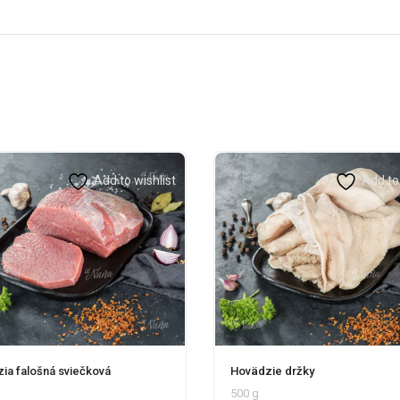
Add to wishlist
Add to 
ia falošná sviečková
Hovädzie držky
500 g