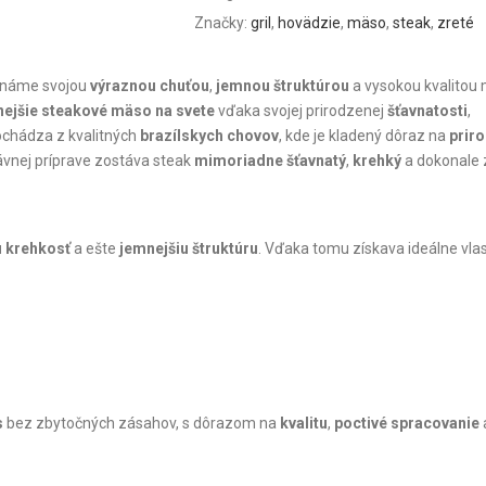
Značky:
gril
,
hovädzie
,
mäso
,
steak
,
zreté
 známe svojou
výraznou chuťou
,
jemnou štruktúrou
a vysokou kvalitou
nejšie steakové mäso na svete
vďaka svojej prirodzenej
šťavnatosti
,
ochádza z kvalitných
brazílskych chovov
, kde je kladený dôraz na
prir
rávnej príprave zostáva steak
mimoriadne šťavnatý
,
krehký
a dokonale 
u krehkosť
a ešte
jemnejšiu štruktúru
. Vďaka tomu získava ideálne vlas
s
bez zbytočných zásahov, s dôrazom na
kvalitu
,
poctivé spracovanie