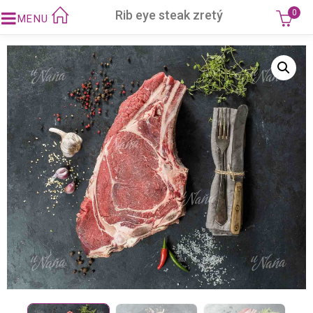
Rib eye steak zretý
0