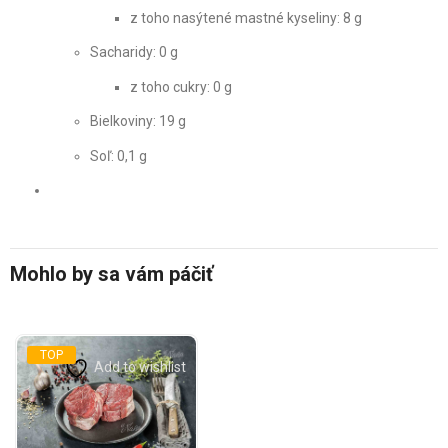
z toho nasýtené mastné kyseliny: 8 g
Sacharidy: 0 g
z toho cukry: 0 g
Bielkoviny: 19 g
Soľ: 0,1 g
Mohlo by sa vám páčiť
TOP
Add to wishlist