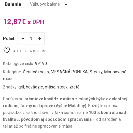
Balenie
12,87
€
s DPH
Počet
ADD TO WISHLIST
Katalógové číslo:
99190
Kategórie:
Čerstvé mäso
,
MESAČNÁ PONUKA
,
Steaky, Marinované
mäso
Značky:
gril
,
hovädzie
,
mäso
,
steak
,
zreté
Ponúkame
prémiové hovädzie mäso z mladých býkov z vlastnej
rodinnej farmy na Liptove (Vyšné Malatíny)
. Každý kus mäsa
pochádza z nášho chovu, vďaka čomu máme
100 % kontrolu nad
kvalitou, pôvodom aj spôsobom spracovania
– od narodenia
teliat až po finálne spracovanie mäsa.