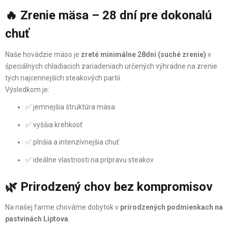
🔥 Zrenie mäsa – 28 dní pre dokonalú
chuť
Naše hovädzie mäso je
zreté minimálne 28dní (suché zrenie)
v
špeciálnych chladiacich zariadeniach určených výhradne na zrenie
tých najcennejších steakových partií.
Výsledkom je:
✅ jemnejšia štruktúra mäsa
✅ vyššia krehkosť
✅ plnšia a intenzívnejšia chuť
✅ ideálne vlastnosti na prípravu steakov
🌿 Prirodzený chov bez kompromisov
Na našej farme chováme dobytok v
prirodzených podmienkach na
pastvinách Liptova
.