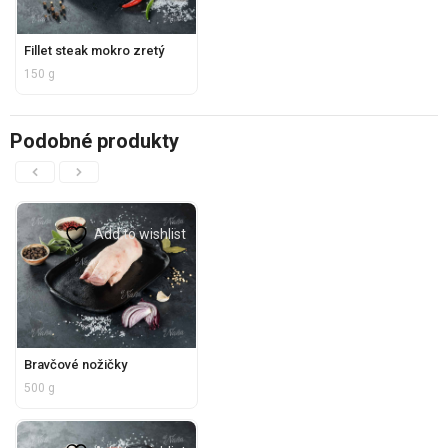
Fillet steak mokro zretý
150 g
Podobné produkty
Add to wishlist
Bravčové nožičky
500 g