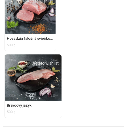
Add to wishlist
Hovädzia falošná sviečková
500 g
Add to wishlist
Bravčový jazyk
500 g