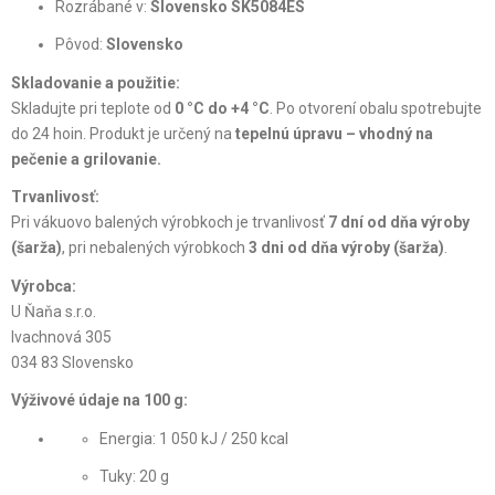
Rozrábané v:
Slovensko SK5084ES
Pôvod:
Slovensko
Skladovanie a použitie:
Skladujte pri teplote od
0 °C do +4 °C
. Po otvorení obalu spotrebujte
do 24 hoin. Produkt je určený na
tepelnú úpravu – vhodný na
pečenie a grilovanie.
Trvanlivosť:
Pri vákuovo balených výrobkoch je trvanlivosť
7 dní od dňa výroby
(šarža)
, pri nebalených výrobkoch
3 dni od dňa výroby (šarža)
.
Výrobca:
U Ňaňa s.r.o.
Ivachnová 305
034 83 Slovensko
Výživové údaje na 100 g:
Energia: 1 050 kJ / 250 kcal
Tuky: 20 g