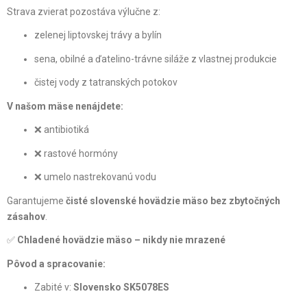
Strava zvierat pozostáva výlučne z:
zelenej liptovskej trávy a bylín
sena, obilné a ďatelino-trávne siláže z vlastnej produkcie
čistej vody z tatranských potokov
V našom mäse nenájdete:
❌ antibiotiká
❌ rastové hormóny
❌ umelo nastrekovanú vodu
Garantujeme
čisté slovenské hovädzie mäso bez zbytočných
zásahov
.
✅
Chladené hovädzie mäso – nikdy nie mrazené
Pôvod a spracovanie:
Zabité v:
Slovensko SK5078ES