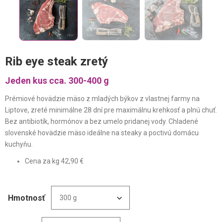
Rib eye steak zretý
Jeden kus cca. 300-400 g
Prémiové hovädzie mäso z mladých býkov z vlastnej farmy na
Liptove, zreté minimálne 28 dní pre maximálnu krehkosť a plnú chuť.
Bez antibiotík, hormónov a bez umelo pridanej vody. Chladené
slovenské hovädzie mäso ideálne na steaky a poctivú domácu
kuchyňu.
Cena za kg 42,90 €
Hmotnosť