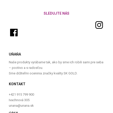
SLEDUJTE NÁS
UŇAŇA
Naše produkty vyrábame tak, ako by sme ich robili sami pre seba
– poctivo a s radosťou.
Sme držiteľmi oceninia značky kvality SK GOLD.
KONTAKT
+421 915 799 900
Ivachnová 305
unana@unana.sk