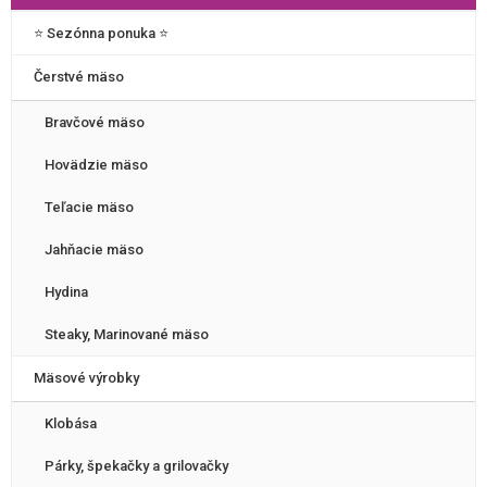
⭐️ Sezónna ponuka ⭐️
Čerstvé mäso
Bravčové mäso
Hovädzie mäso
Teľacie mäso
Jahňacie mäso
Hydina
Steaky, Marinované mäso
Mäsové výrobky
Klobása
Párky, špekačky a grilovačky