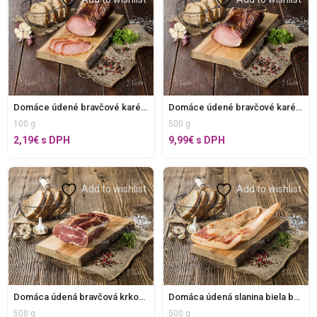
Domáce údené bravčové karé bez E, krájané
Domáce údené bravčové karé bez E, v celku
100 g
500 g
2,19
€
s DPH
9,99
€
s DPH
Add to wishlist
Add to wishlist
Domáca údená bravčová krkovička bez E, v celku
Domáca údená slanina biela bez E
500 g
500 g