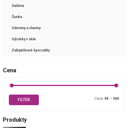
Saláma
Šunka
Údeniny a slaniny
Výrobky v skle
Zabijačkové špeciality
Cena
Mini
Maxi
Cena:
0€
—
50€
FILTER
cena
cena
Produkty