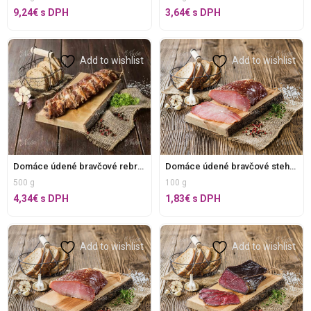
9,24
€
s DPH
3,64
€
s DPH
Add to wishlist
Add to wishlist
Domáce údené bravčové stehno bez E , krájané
Domáce údené bravčové rebrá bez E
100 g
500 g
1,83
€
s DPH
4,34
€
s DPH
Add to wishlist
Add to wishlist