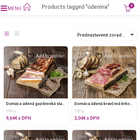
Products tagged "údenina"
0
Prednastavené zoradenie
Add to wishlist
Add to wishlist
Domáca údená gazdovská slanina bez E, v celku
Domáca údená bravčová krkovička bez E, krájaná
500 g
100 g
9,64
€
s DPH
2,04
€
s DPH
Add to wishlist
Add to wishlist