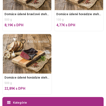
Domáce údené bravčové stehno bez E , v celku
Domáce údené hovädzie stehno bez E, krájané
500 g
100 g
8,19
€
s DPH
4,77
€
s DPH
Add to wishlist
Domáce údené hovädzie stehno bez E, v celku
500 g
22,89
€
s DPH
Kategórie