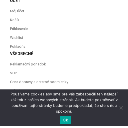
ÚČET
Môj účet
Košík
Prihlásenie
Wishlist
Pokladňa
VŠEOBECNÉ
Reklamačný poriadok
VOP
Cena dopravy a ostatné podmienky
Odstúpenie od zmluvy
Používame cookies aby sme pre vás zabezpečili ten najlepší
zážitok z našich webových stránok. Ak budete pokračovať v
používaní tejto stránky budeme predpokladať, že ste s ňou
spokojní.
0
0
Ok
Domov
Prezrieť košík
Zoznam želaní
Profil