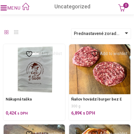
Uncategorized
0
Prednastavené zoradenie
Add to wishlist
Add to wishlist
Nákupná taška
Ňaňov hovädzí burger bez E
300 g
0,42
€
6,89
€
s DPH
s DPH
Add to wishlist
Add to wishlist