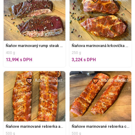
Ňaňov marinovaný rump steak bez E, šarža: L
Ňaňova marinovaná krkovička argentína bez E,
400 g
250 g
13,99
€
s DPH
3,22
€
s DPH
Add to wishlist
Add to wishlist
Ňaňove marinované rebierka argentína bez E
Ňaňove marinované rebierka chilli bez E
500 g
500 g