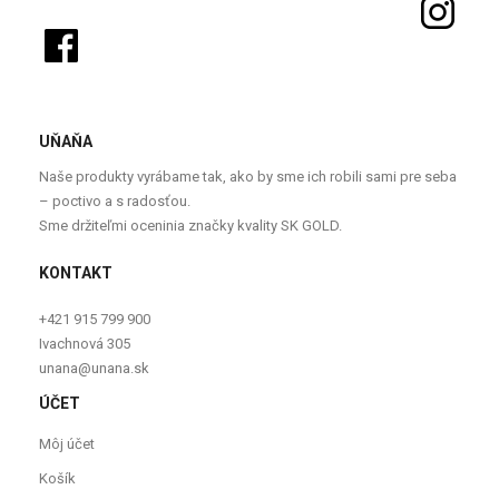
UŇAŇA
Naše produkty vyrábame tak, ako by sme ich robili sami pre seba
– poctivo a s radosťou.
Sme držiteľmi oceninia značky kvality SK GOLD.
KONTAKT
+421 915 799 900
Ivachnová 305
unana@unana.sk
ÚČET
Môj účet
Košík