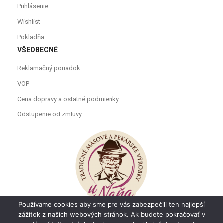
Prihlásenie
Wishlist
Pokladňa
VŠEOBECNÉ
Reklamačný poriadok
VOP
Cena dopravy a ostatné podmienky
Odstúpenie od zmluvy
Používame cookies aby sme pre vás zabezpečili ten najlepší
zážitok z našich webových stránok. Ak budete pokračovať v
Copyright © 2021
U ňaňa
Všetky práva vyhradené.