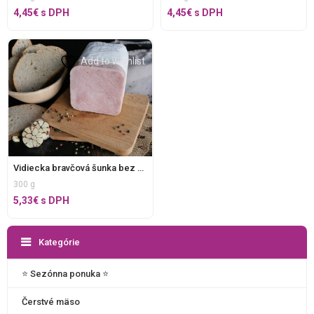
4,45
€
s DPH
4,45
€
s DPH
Add to wishlist
Vidiecka bravčová šunka bez E, v celku
300 g
5,33
€
s DPH
Kategórie
⭐️ Sezónna ponuka ⭐️
Čerstvé mäso