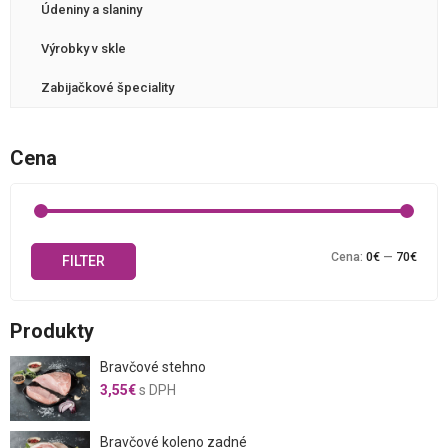
Údeniny a slaniny
Výrobky v skle
Zabijačkové špeciality
Cena
Mini
Maxi
Cena:
0€
—
70€
FILTER
cena
cena
Produkty
Bravčové stehno
3,55
€
s DPH
Bravčové koleno zadné