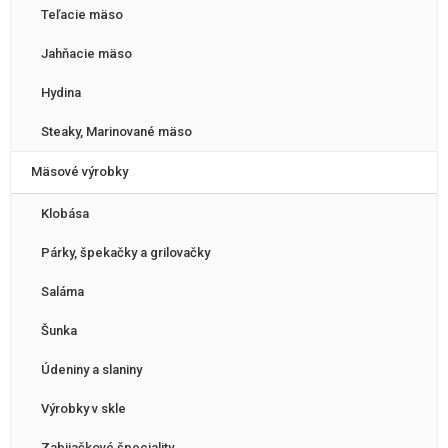
Teľacie mäso
Jahňacie mäso
Hydina
Steaky, Marinované mäso
Mäsové výrobky
Klobása
Párky, špekačky a grilovačky
Saláma
Šunka
Údeniny a slaniny
Výrobky v skle
Zabijačkové špeciality