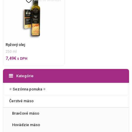
Ryžový olej
250 ml
7,49
€
s DPH
Kategórie
⭐️ Sezónna ponuka ⭐️
Čerstvé mäso
Bravčové mäso
Hovädzie mäso