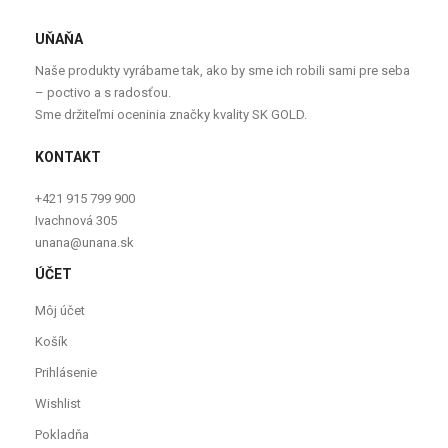
UŇAŇA
Naše produkty vyrábame tak, ako by sme ich robili sami pre seba
– poctivo a s radosťou.
Sme držiteľmi oceninia značky kvality SK GOLD.
KONTAKT
+421 915 799 900
Ivachnová 305
unana@unana.sk
ÚČET
Môj účet
Košík
Prihlásenie
Wishlist
Pokladňa