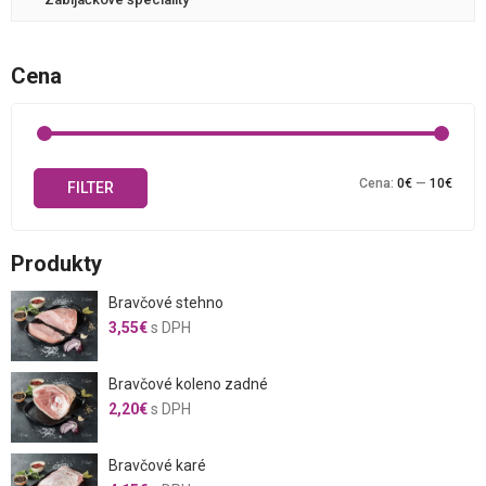
Cena
Mini
Maxi
Cena:
0€
—
10€
FILTER
cena
cena
Produkty
Bravčové stehno
3,55
€
s DPH
Bravčové koleno zadné
2,20
€
s DPH
Bravčové karé