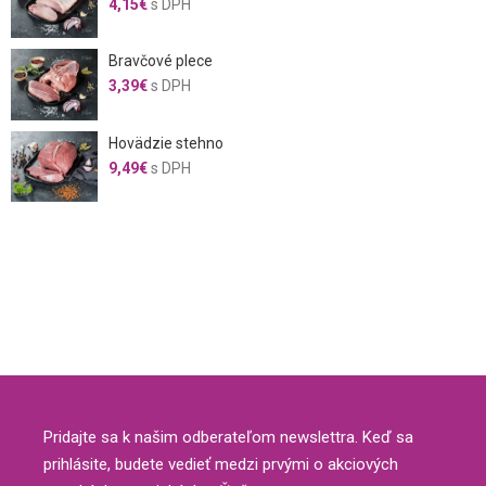
4,15
€
s DPH
Bravčové plece
3,39
€
s DPH
Hovädzie stehno
9,49
€
s DPH
Pridajte sa k našim odberateľom newslettra. Keď sa
prihlásite, budete vedieť medzi prvými o akciových