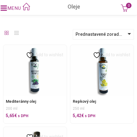
Oleje
0
Prednastavené zoradenie
Add to wishlist
Add to wishlist
Mediteránny olej
Repkový olej
200 ml
250 ml
5,65
€
5,42
€
s DPH
s DPH
Add to wishlist