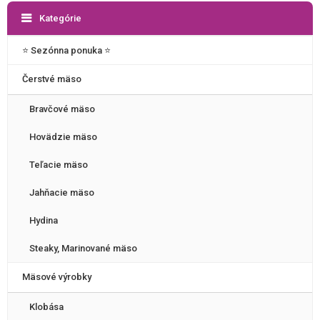
Kategórie
⭐️ Sezónna ponuka ⭐️
Čerstvé mäso
Bravčové mäso
Hovädzie mäso
Teľacie mäso
Jahňacie mäso
Hydina
Steaky, Marinované mäso
Mäsové výrobky
Klobása