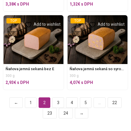
3,38
€
s DPH
1,32
€
s DPH
TOP
TOP
Add to wishlist
Add to wishlist
Ňaňova jemná sekaná bez E
Ňaňova jemná sekaná so syrom bez E
300 g
300 g
2,93
€
s DPH
4,07
€
s DPH
←
1
2
3
4
5
…
22
23
24
→