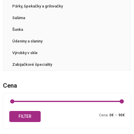
Párky, špekačky a grilovačky
Saláma
Šunka
Údeniny a slaniny
Výrobky v skle
Zabijačkové špeciality
Cena
Mini
Maxi
Cena:
0€
—
90€
FILTER
cena
cena