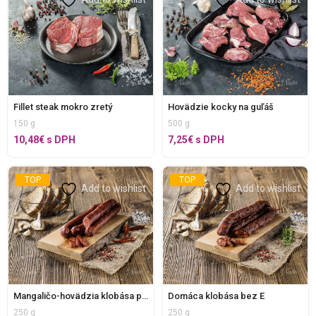
Fillet steak mokro zretý
Hovädzie kocky na guľáš
150 g
500 g
10,48
€
s DPH
7,25
€
s DPH
TOP
TOP
Add to wishlist
Add to wishlist
Mangaličo-hovädzia klobása pikant bez E
Domáca klobása bez E
250 g
250 g