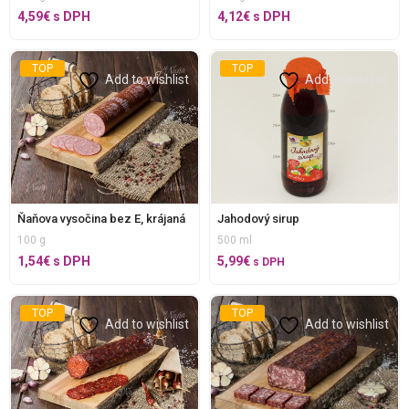
4,59
€
s DPH
4,12
€
s DPH
TOP
TOP
Add to wishlist
Add to wishlist
Ňaňova vysočina bez E, krájaná
Jahodový sirup
100 g
500 ml
1,54
€
s DPH
5,99
€
s DPH
TOP
TOP
Add to wishlist
Add to wishlist