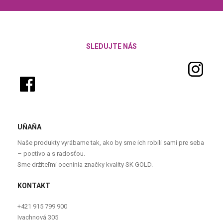
SLEDUJTE NÁS
UŇAŇA
Naše produkty vyrábame tak, ako by sme ich robili sami pre seba
– poctivo a s radosťou.
Sme držiteľmi oceninia značky kvality SK GOLD.
KONTAKT
+421 915 799 900
Ivachnová 305