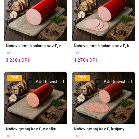
Ňaňova jemná saláma bez E, v celku
Ňaňova jemná saláma bez E, krájaná
300 g
100 g
3,23
€
s DPH
1,27
€
s DPH
TOP
TOP
Add to wishlist
Add to wishlist
Ňaňov gothaj bez E, v celku
Ňaňov gothaj bez E, krájany
300 g
100 g