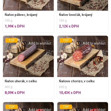
Ňaňov pálivec, krájaný
Ňaňov lovečák, krájaný
100 g
100 g
1,99
€
s DPH
2,12
€
s DPH
TOP
TOP
Add to wishlist
Add to wishlist
Ňaňov uherák, v celku
Ňaňove chorizo, v celku
450 g
600 g
8,09
€
s DPH
10,43
€
s DPH
TOP
TOP
Add to wishlist
Add to wishlist