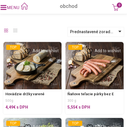
obchod
0
Prednastavené zoradenie
TOP
TOP
Add to wishlist
Add to wishlist
Hovädzie držky varené
Ňaňove teľacie párky bez E
500g
300 g
4,49
€
s DPH
5,55
€
s DPH
TOP
TOP
Add to wishlist
Add to wishlist