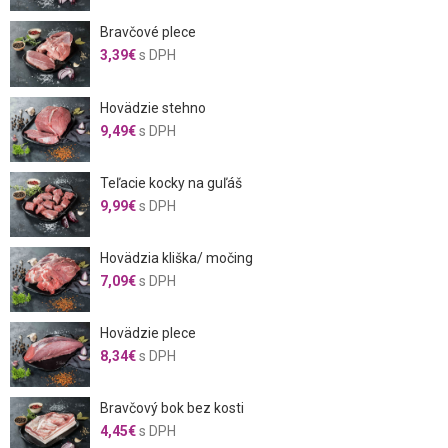
Bravčové plece
3,39
€
s DPH
Hovädzie stehno
9,49
€
s DPH
Teľacie kocky na guľáš
9,99
€
s DPH
Hovädzia kliška/ močing
7,09
€
s DPH
Hovädzie plece
8,34
€
s DPH
Bravčový bok bez kosti
4,45
€
s DPH