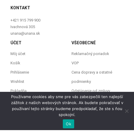
KONTAKT
+421 915 799 900
Ivachnová 305
unana@unana.sk
ÚČET
VŠEOBECNÉ
Môj účet
Reklamačný poriadok
Košík
VOP
Prihlásenie
Cena dopravy a ostatné
Wishlist
podmienky
Pokladňa
Odstúpenie od zmluvy
Používame cookies aby sme pre vás zabezpečili ten najlepší
zážitok z našich webových stránok. Ak budete pokračovať v
používaní tejto stránky budeme predpokladať, že ste s ňou
spokojní.
0
0
Ok
Domov
Prezrieť košík
Zoznam želaní
Profil