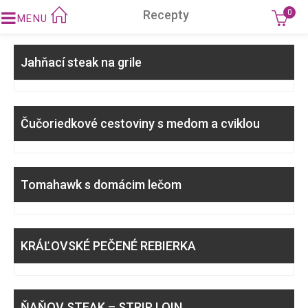
Recepty
0
Jahňací steak na grile
Čučoriedkové cestoviny s medom a cviklou
Tomahawk s domácim lečom
KRÁĽOVSKÉ PEČENÉ REBIERKA
ŇAŇOV STEAK – STRIP LOIN