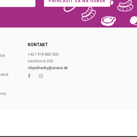
0
KONTAKT
+421 918 880 500
dok
Ivachnová 305
objednavky@unana.sk
tatné
luvy