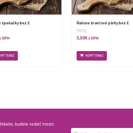
 špekačky bez E
Ňaňove bravčové párky bez E
300 g
3,50
€
s DPH
s DPH
PIŤ TERAZ
KÚPIŤ TERAZ
hlásite, budete vedieť medzi