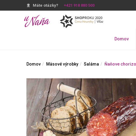
Máte otázky?
+421 918 880 500
Domov
Domov
Mäsové výrobky
Saláma
Ňaňove chorizo