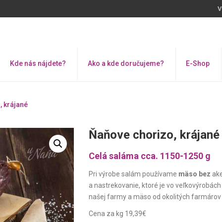
V
Kde nás nájdete?
Ako a kde doručujeme?
E-Shop
, krájané
Ňaňove chorizo, krájané
Celá saláma cca. 1150-1250 g
Pri výrobe salám používame
mäso bez
ake
a nastrekovanie, ktoré je vo veľkovýrobách
našej farmy a mäso od okolitých farmárov
Cena za kg 19,39€