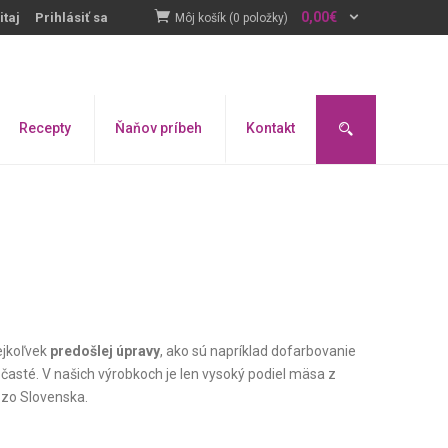
0,00
€
itaj
Prihlásiť sa
Môj košík (0 položky)
Recepty
Ňaňov príbeh
Kontakt
jkoľvek
predošlej
úpravy
, ako sú napríklad dofarbovanie
 časté. V našich výrobkoch je len vysoký podiel mäsa z
 zo Slovenska.