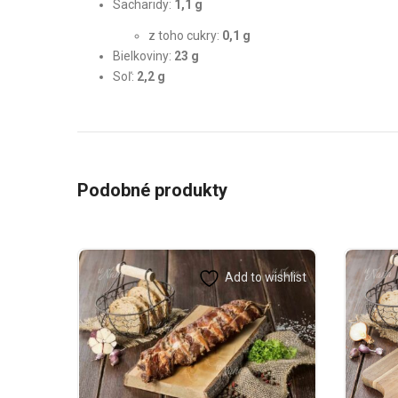
Sacharidy:
1,1 g
z toho cukry:
0,1 g
Bielkoviny:
23 g
Soľ:
2,2 g
Podobné produkty
Add to wishlist