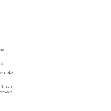
huť,
ek.
y aj ako
%, jedlá
artovacia