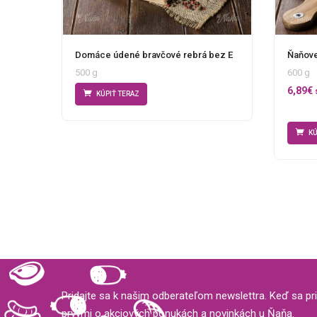
Ňaňove
Domáce údené bravčové rebrá bez E
600 g
500 g
6,89
€
KÚPIŤ TERAZ
KÚ
Pridajte sa k našim odberateľom newslettra. Keď sa pri
prvými o akciových ponukách a novinkách u Ňaňa.