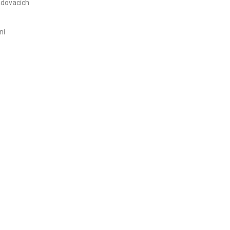
adovacích
ní