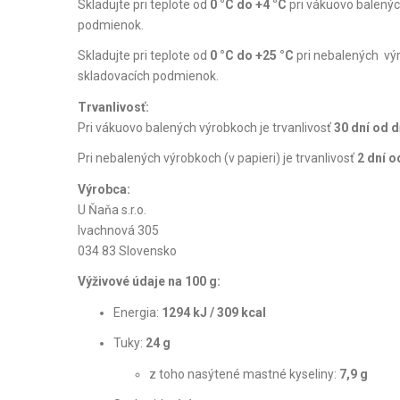
Skladujte pri teplote od
0 °C do +4 °C
pri vákuovo balenýc
podmienok.
Skladujte pri teplote od
0 °C do +25 °C
pri nebalených výr
skladovacích podmienok.
Trvanlivosť:
Pri vákuovo balených výrobkoch je trvanlivosť
30 dní od d
Pri nebalených výrobkoch (v papieri) je trvanlivosť
2 dní o
Výrobca:
U Ňaňa s.r.o.
Ivachnová 305
034 83 Slovensko
Výživové údaje na 100 g:
Energia:
1294 kJ / 309 kcal
Tuky:
24 g
z toho nasýtené mastné kyseliny:
7,9 g