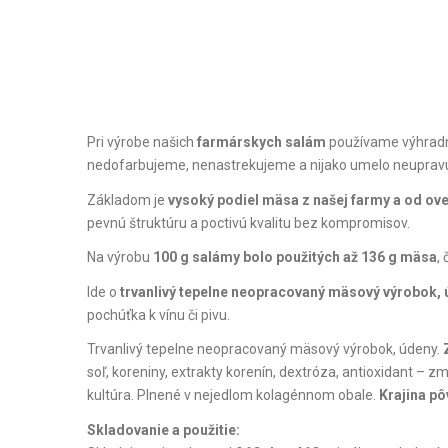
Pri výrobe našich
farmárskych salám
používame výhra
nedofarbujeme, nenastrekujeme a nijako umelo neupravu
Základom je
vysoký podiel mäsa z našej farmy a od o
pevnú štruktúru a poctivú kvalitu bez kompromisov.
Na výrobu
100 g salámy bolo použitých až 136 g mäsa
,
Ide o
trvanlivý tepelne neopracovaný mäsový výrobok
pochúťka k vínu či pivu.
Trvanlivý tepelne neopracovaný mäsový výrobok, údeny.
soľ, koreniny, extrakty korenín, dextróza, antioxidant – zm
kultúra. Plnené v nejedlom kolagénnom obale.
Krajina p
Skladovanie a použitie: