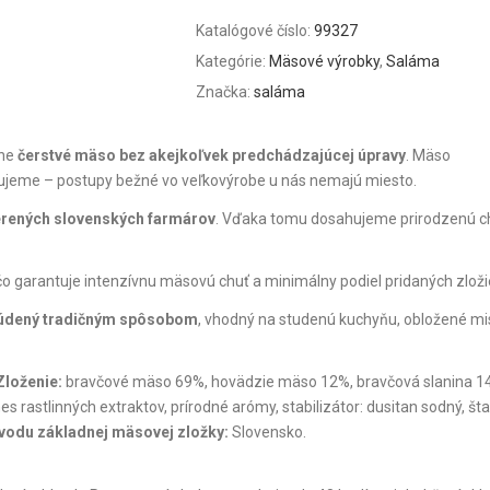
Katalógové číslo:
99327
Kategórie:
Mäsové výrobky
,
Saláma
Značka:
saláma
dne
čerstvé mäso bez akejkoľvek predchádzajúcej úpravy
. Mäso
jeme – postupy bežné vo veľkovýrobe u nás nemajú miesto.
verených slovenských farmárov
. Vďaka tomu dosahujeme prirodzenú c
 čo garantuje intenzívnu mäsovú chuť a minimálny podiel pridaných zloži
, údený tradičným spôsobom
, vhodný na studenú kuchyňu, obložené mis
Zloženie:
bravčové mäso 69%, hovädzie mäso 12%, bravčová slanina 14
es rastlinných extraktov, prírodné arómy, stabilizátor: dusitan sodný, št
ôvodu základnej mäsovej zložky:
Slovensko.