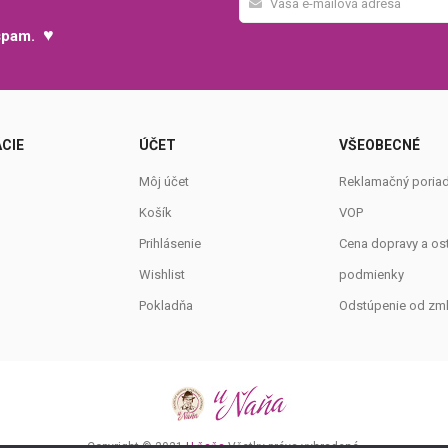
♥
 spam.
CIE
ÚČET
VŠEOBECNÉ
Môj účet
Reklamačný poria
Košík
VOP
Prihlásenie
Cena dopravy a os
Wishlist
podmienky
Pokladňa
Odstúpenie od zm
Copyright © 2021
U ňaňa
Všetky práva vyhradené.