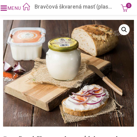
Bravčová škvarená masť (plastový kelímok)
0