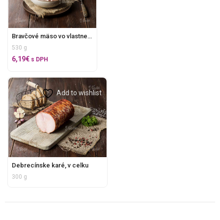
Bravčové mäso vo vlastnej štave 500 g
530 g
6,19
€
s DPH
Add to wishlist
Debrecínske karé, v celku
300 g