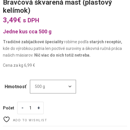
Bravčová škvarená masť (plastový
kelímok)
3,49
€
s DPH
Jedne kus cca 500 g
Tradičné zabíjačkové špeciality
robíme podľa
starých receptúr,
kde do výrobkou patria len poctivé suroviny a šikovná ručná práca
našich mäsiarov.
Nič viac do nich totiž netreba.
Cena za kg 6,99 €
Hmotnosť
Počet
ADD TO WISHLIST