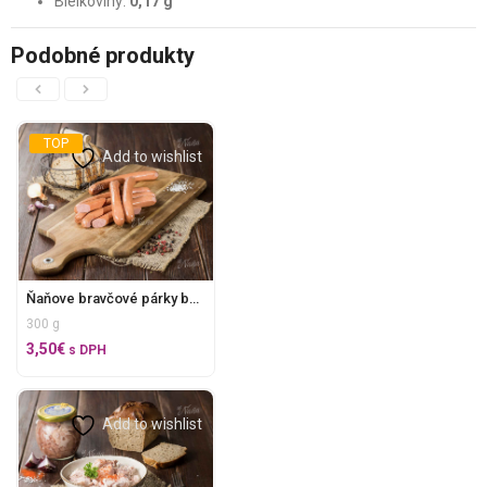
Bielkoviny:
0,17 g
Podobné produkty
TOP
Add to wishlist
Ňaňove bravčové párky bez E
300 g
3,50
€
s DPH
Add to wishlist