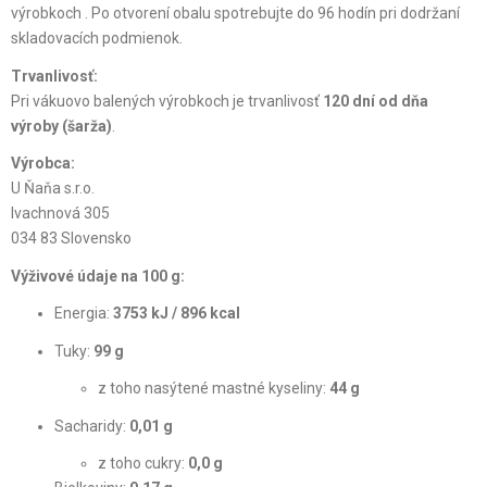
výrobkoch . Po otvorení obalu spotrebujte do 96 hodín pri dodržaní
skladovacích podmienok.
Trvanlivosť:
Pri vákuovo balených výrobkoch je trvanlivosť
120 dní od dňa
výroby (šarža)
.
Výrobca:
U Ňaňa s.r.o.
Ivachnová 305
034 83 Slovensko
Výživové údaje na 100 g:
Energia:
3753 kJ / 896 kcal
Tuky:
99 g
z toho nasýtené mastné kyseliny:
44 g
Sacharidy:
0,01 g
z toho cukry:
0,0 g