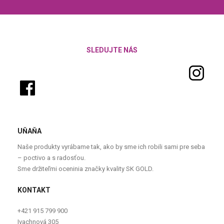
SLEDUJTE NÁS
UŇAŇA
Naše produkty vyrábame tak, ako by sme ich robili sami pre seba
– poctivo a s radosťou.
Sme držiteľmi oceninia značky kvality SK GOLD.
KONTAKT
+421 915 799 900
Ivachnová 305