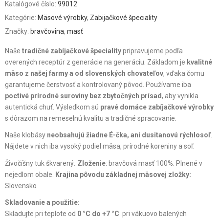
Katalógové číslo:
99012
Kategórie:
Mäsové výrobky
,
Zabijačkové špeciality
Značky:
bravčovina
,
masť
Naše
tradičné zabíjačkové špeciality
pripravujeme podľa
overených receptúr z generácie na generáciu. Základom je
kvalitné
mäso z našej farmy a od slovenských chovateľov
, vďaka čomu
garantujeme čerstvosť a kontrolovaný pôvod. Používame iba
poctivé prírodné suroviny bez zbytočných prísad
, aby vynikla
autentická chuť. Výsledkom sú
pravé domáce zabíjačkové výrobky
s dôrazom na remeselnú kvalitu a tradičné spracovanie.
Naše klobásy
neobsahujú žiadne É-čka, ani dusitanovú rýchlosoľ
.
Nájdete v nich iba vysoký podiel mäsa, prírodné koreniny a soľ.
Živočíšny tuk škvarený
. Zloženie
: bravčová masť 100%. Plnené v
nejedlom obale.
Krajina pôvodu základnej mäsovej zložky:
Slovensko
Skladovanie a použitie:
Skladujte pri teplote od
0 °C do +7 °C
pri vákuovo balených