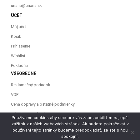
unana@unana.sk
ÚČET
Môj účet
Košík
Prihlásenie
Wishlist
Pokladňa
VŠEOBECNÉ
Reklamačný poriadok
VOP
Cena dopravy a ostatné podmienky
Odstúpenie od zmluvy
Používame cookies aby sme pre vás zabezpečili ten najlepší
zážitok z našich webových stránok. Ak budete pokračovať v
používaní tejto stránky budeme predpokladať, že ste s ňou
spokojní.