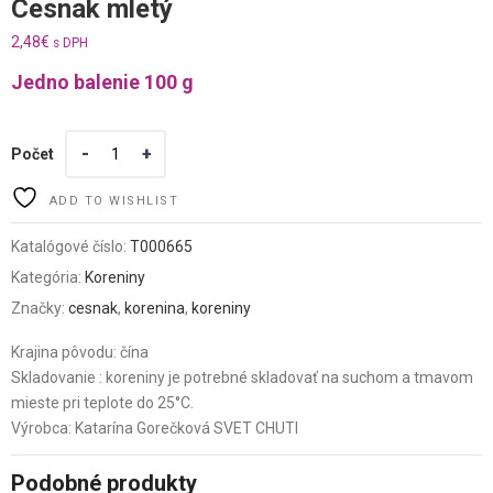
Cesnak mletý
2,48
€
s DPH
Jedno balenie 100 g
Počet
ADD TO WISHLIST
Katalógové číslo:
T000665
Kategória:
Koreniny
Značky:
cesnak
,
korenina
,
koreniny
Krajina pôvodu: čína
Skladovanie : koreniny je potrebné skladovať na suchom a tmavom
mieste pri teplote do 25°C.
Výrobca: Katarína Gorečková SVET CHUTI
Podobné produkty