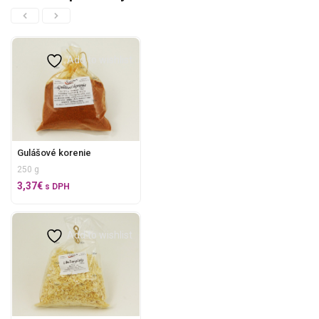
Add to wishlist
Gulášové korenie
250 g
3,37
€
s DPH
Add to wishlist