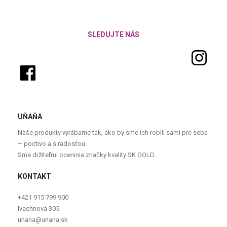
SLEDUJTE NÁS
UŇAŇA
Naše produkty vyrábame tak, ako by sme ich robili sami pre seba
– poctivo a s radosťou.
Sme držiteľmi oceninia značky kvality SK GOLD.
KONTAKT
+421 915 799 900
Ivachnová 305
unana@unana.sk