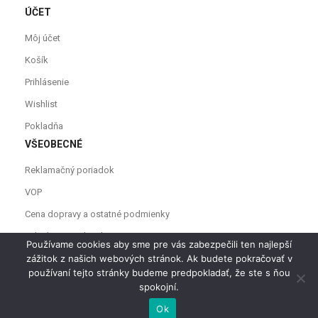
ÚČET
Môj účet
Košík
Prihlásenie
Wishlist
Pokladňa
VŠEOBECNÉ
Reklamačný poriadok
VOP
Cena dopravy a ostatné podmienky
Odstúpenie od zmluvy
Používame cookies aby sme pre vás zabezpečili ten najlepší
zážitok z našich webových stránok. Ak budete pokračovať v
používaní tejto stránky budeme predpokladať, že ste s ňou
spokojní.
PRIDAŤ DO KOŠÍKA
Ok