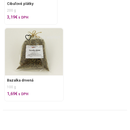
Cibuľové plátky
200 g
3,19
€
s DPH
Add to wishlist
Bazalka drvená
100 g
1,69
€
s DPH