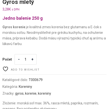
Gyros mletý
3,28
€
s DPH
Jedno balenie 250 g
Gyros korenie
je kvalitná zmes korenia bez glutamanu a E-čok s
morskou soľou. Neodmysliteľné pre grécku kuchyňu, na ochutenie
mäsa, príprava kebabu. Dodá mäsu výraznú typickú chuť aj arómu a
lákavú farbu.
Počet
ADD TO WISHLIST
Katalógové číslo:
T000679
Kategória:
Koreniny
Značky:
gyros
,
korenie
,
koreniny
Zloženie: morská soľ max. 36%, rasca mletá, paprika, rozmarín,
oregano. Bez pridaného glutamanu.