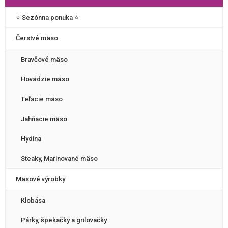
⭐️ Sezónna ponuka ⭐️
Čerstvé mäso
Bravčové mäso
Hovädzie mäso
Teľacie mäso
Jahňacie mäso
Hydina
Steaky, Marinované mäso
Mäsové výrobky
Klobása
Párky, špekačky a grilovačky