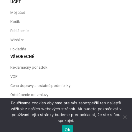
ÚČET
Môj účet
Košík
Prihlásenie
Wishlist
Pokladňa
VŠEOBECNÉ
Reklamačný poriadok
VOP
Cena dopravy a ostatné podmienky
Odstúpenie od zmluvy
Používame cookies aby sme pre vás zabezpečili ten najlepší
zážitok z našich webových stránok. Ak budete pokračovať v
používaní tejto stránky budeme predpokladať, že ste s ňou
spokojní.
0
0
Ok
Domov
Prezrieť košík
Zoznam želaní
Profil