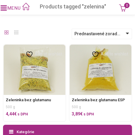
Products tagged "zelenina"
0
Prednastavené zoradenie
Add to wishlist
Add to wishlist
Zeleninka bez glutamanu
Zeleninka bez glutamanu ESP
500 g
500 g
4,44
€
3,89
€
s DPH
s DPH
Kategórie