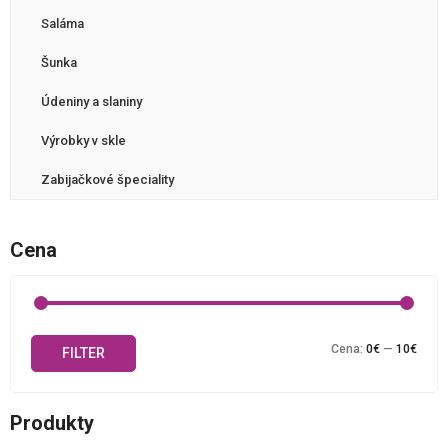
Saláma
Šunka
Údeniny a slaniny
Výrobky v skle
Zabijačkové špeciality
Cena
Mini
Maxi
Cena:
0€
—
10€
FILTER
cena
cena
Produkty