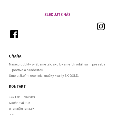
SLEDUJTE NÁS
UŇAŇA
Naše produkty vyrábame tak, ako by sme ich robili sami pre seba
– poctivo a s radosťou.
Sme držiteľmi oceninia značky kvality SK GOLD.
KONTAKT
+421 915 799 900
Ivachnová 305
unana@unana.sk