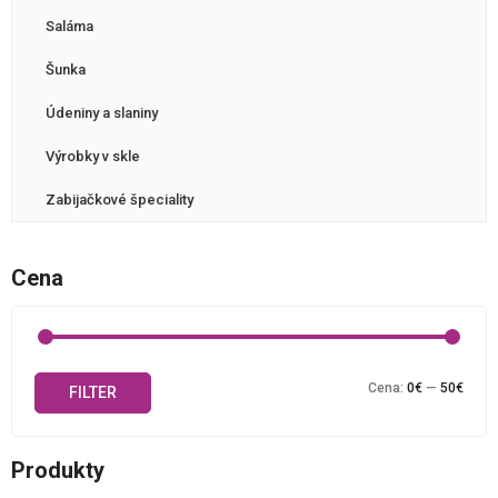
Saláma
Šunka
Údeniny a slaniny
Výrobky v skle
Zabijačkové špeciality
Cena
Mini
Maxi
Cena:
0€
—
50€
FILTER
cena
cena
Produkty