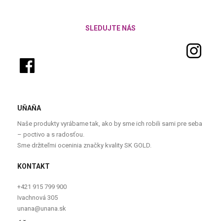
SLEDUJTE NÁS
UŇAŇA
Naše produkty vyrábame tak, ako by sme ich robili sami pre seba
– poctivo a s radosťou.
Sme držiteľmi oceninia značky kvality SK GOLD.
KONTAKT
+421 915 799 900
Ivachnová 305
unana@unana.sk