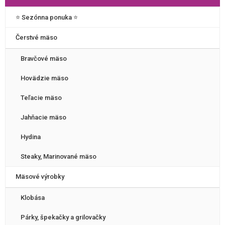
⭐️ Sezónna ponuka ⭐️
Čerstvé mäso
Bravčové mäso
Hovädzie mäso
Teľacie mäso
Jahňacie mäso
Hydina
Steaky, Marinované mäso
Mäsové výrobky
Klobása
Párky, špekačky a grilovačky