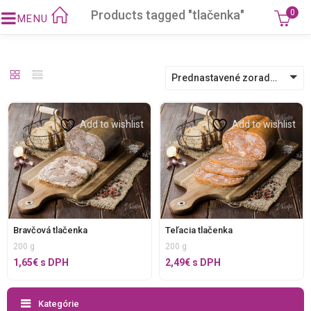
Products tagged "tlačenka"
0
Prednastavené zoradenie
Add to wishlist
Add to wishlist
Bravčová tlačenka
Teľacia tlačenka
200 g
200 g
1,65
€
s DPH
2,49
€
s DPH
Kategórie