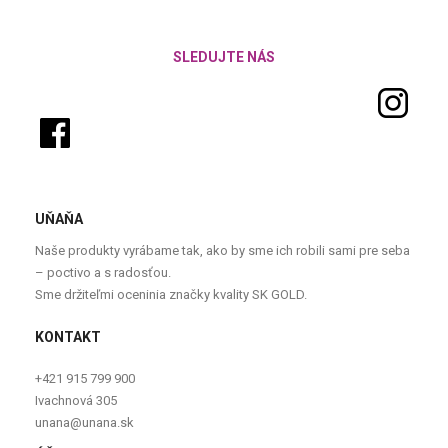
SLEDUJTE NÁS
UŇAŇA
Naše produkty vyrábame tak, ako by sme ich robili sami pre seba
– poctivo a s radosťou.
Sme držiteľmi oceninia značky kvality SK GOLD.
KONTAKT
+421 915 799 900
Ivachnová 305
unana@unana.sk