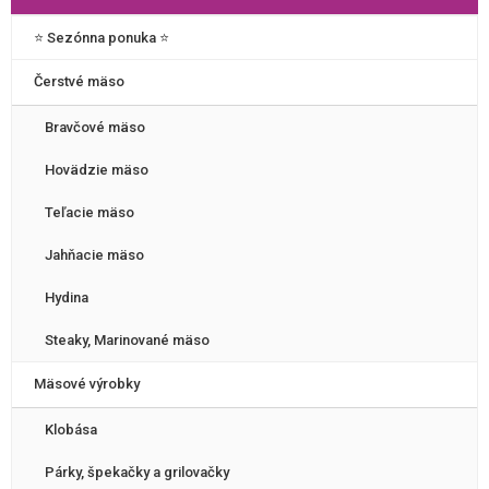
⭐️ Sezónna ponuka ⭐️
Čerstvé mäso
Bravčové mäso
Hovädzie mäso
Teľacie mäso
Jahňacie mäso
Hydina
Steaky, Marinované mäso
Mäsové výrobky
Klobása
Párky, špekačky a grilovačky