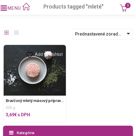
Products tagged "mleté"
0
Prednastavené zoradenie
Add to wishlist
Bravčový mletý mäsový prípravok
500 g
3,69
€
s DPH
Kategórie