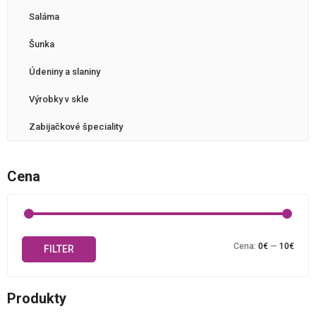
Saláma
Šunka
Údeniny a slaniny
Výrobky v skle
Zabijačkové špeciality
Cena
Mini
Maxi
Cena:
0€
—
10€
FILTER
cena
cena
Produkty