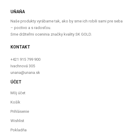
UŇAŇA
Naše produkty vyrábame tak, ako by sme ich robili sami pre seba
– poctivo a s radosťou.
Sme držiteľmi oceninia značky kvality SK GOLD.
KONTAKT
+421 915 799 900
Ivachnová 305
unana@unana.sk
ÚČET
Môj účet
Košík
Prihlásenie
Wishlist
Pokladňa