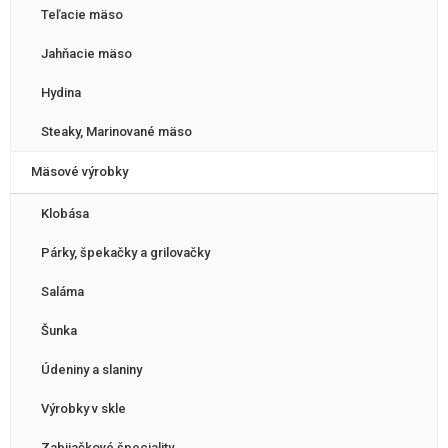
Teľacie mäso
Jahňacie mäso
Hydina
Steaky, Marinované mäso
Mäsové výrobky
Klobása
Párky, špekačky a grilovačky
Saláma
Šunka
Údeniny a slaniny
Výrobky v skle
Zabijačkové špeciality