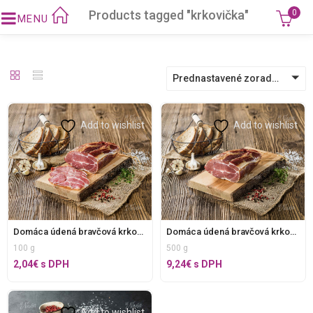
Products tagged "krkovička"
0
Prednastavené zoradenie
Add to wishlist
Add to wishlist
Domáca údená bravčová krkovička bez E, krájaná
Domáca údená bravčová krkovička bez E, v celku
100 g
500 g
2,04
€
s DPH
9,24
€
s DPH
Add to wishlist