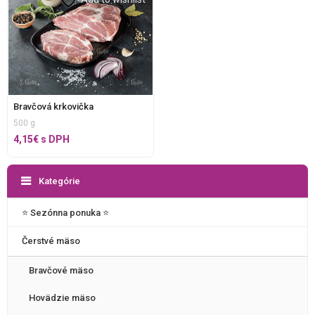
Bravčová krkovička
500 g
4,15
€
s DPH
Kategórie
⭐️ Sezónna ponuka ⭐️
Čerstvé mäso
Bravčové mäso
Hovädzie mäso