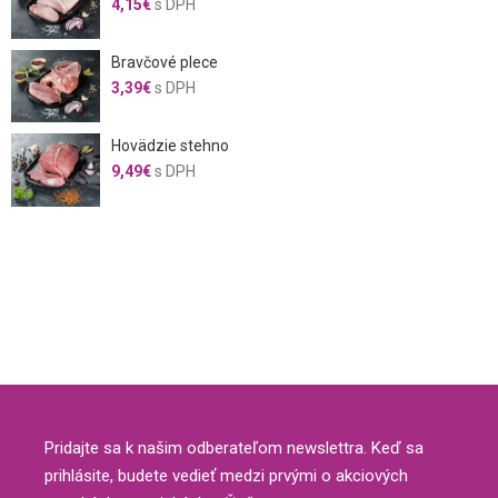
4,15
€
s DPH
Bravčové plece
3,39
€
s DPH
Hovädzie stehno
9,49
€
s DPH
Pridajte sa k našim odberateľom newslettra. Keď sa
prihlásite, budete vedieť medzi prvými o akciových