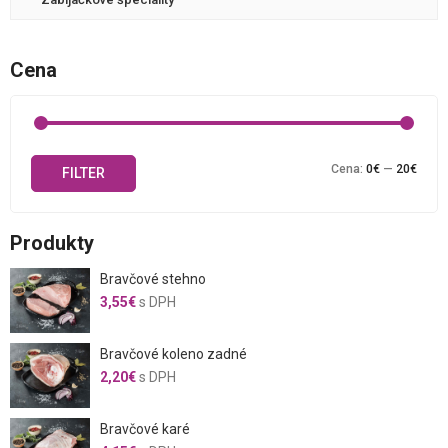
Cena
Mini
Maxi
Cena:
0€
—
20€
FILTER
cena
cena
Produkty
Bravčové stehno
3,55
€
s DPH
Bravčové koleno zadné
2,20
€
s DPH
Bravčové karé