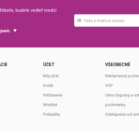
hlásite, budete vedieť medzi
♥
 spam.
CIE
ÚČET
VŠEOBECNÉ
Môj účet
Reklamačný poria
Košík
VOP
Prihlásenie
Cena dopravy a os
Wishlist
podmienky
Pokladňa
Odstúpenie od zm