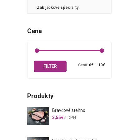
Zabijačkové špeciality
Cena
Minimálna
Maximálna
Cena:
0€
—
10€
FILTER
cena
cena
Produkty
Bravčové stehno
3,55
€
s DPH