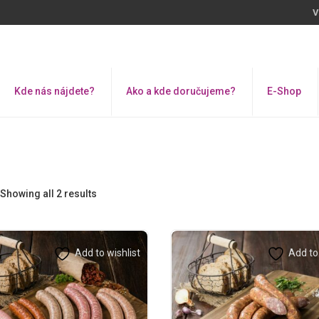
V
Kde nás nájdete?
Ako a kde doručujeme?
E-Shop
Showing all 2 results
Add to wishlist
Add to 