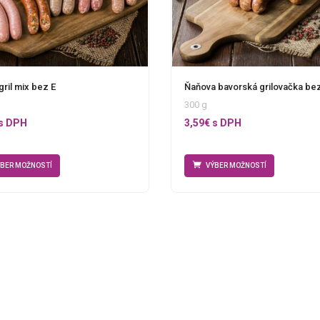
ril mix bez E
Ňaňova bavorská grilovačka be
300 g
s DPH
3,59
€
s DPH
ÝBER MOŽNOSTÍ
VÝBER MOŽNOSTÍ