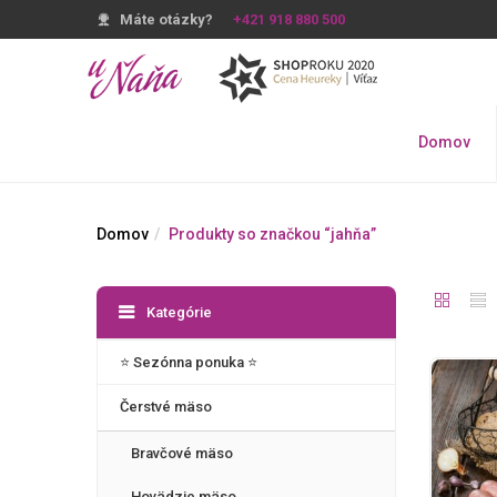
Máte otázky?
+421 918 880 500
Domov
Domov
Produkty so značkou “jahňa”
Kategórie
⭐️ Sezónna ponuka ⭐️
Čerstvé mäso
Bravčové mäso
Hovädzie mäso