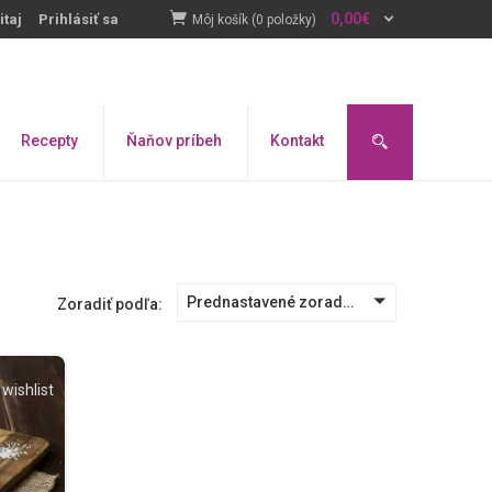
0,00
€
itaj
Prihlásiť sa
Môj košík (0 položky)
Recepty
Ňaňov príbeh
Kontakt
Prednastavené zoradenie
Zoradiť podľa:
wishlist