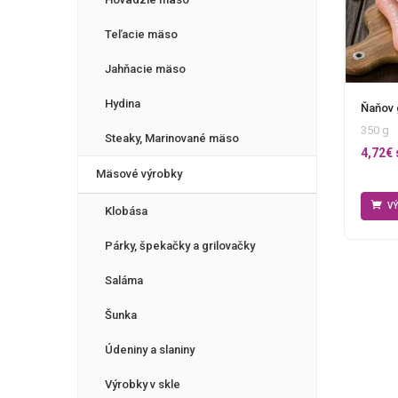
Teľacie mäso
Jahňacie mäso
Hydina
Ňaňov g
350 g
Steaky, Marinované mäso
4,72
€
Mäsové výrobky
V
Klobása
Párky, špekačky a grilovačky
Saláma
Šunka
Údeniny a slaniny
Výrobky v skle