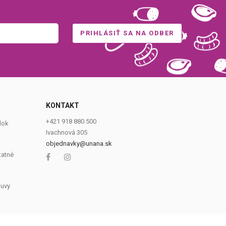
KONTAKT
0
+421 918 880 500
dok
Ivachnová 305
objednavky@unana.sk
tatné
luvy