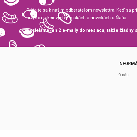
Pridajte sa k našim odberateľom newslettra. Keď sa pri
prvými o akciových ponukách a novinkách u Ňaňa.
Posielame len 2 e-maily do mesiaca, takže žiadny
INFORMÁ
O nás