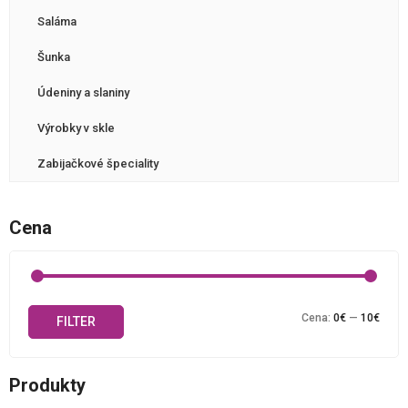
Saláma
Šunka
Údeniny a slaniny
Výrobky v skle
Zabijačkové špeciality
Cena
Mini
Maxi
Cena:
0€
—
10€
FILTER
cena
cena
Produkty