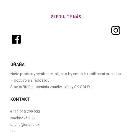
SLEDUJTE NÁS
UŇAŇA
Naše produkty vyrábame tak, ako by sme ich robili sami pre seba
– poctivo a s radosťou.
Sme držiteľmi oceninia značky kvality SK GOLD.
KONTAKT
+421 915 799 900
Ivachnová 305
unana@unana.sk