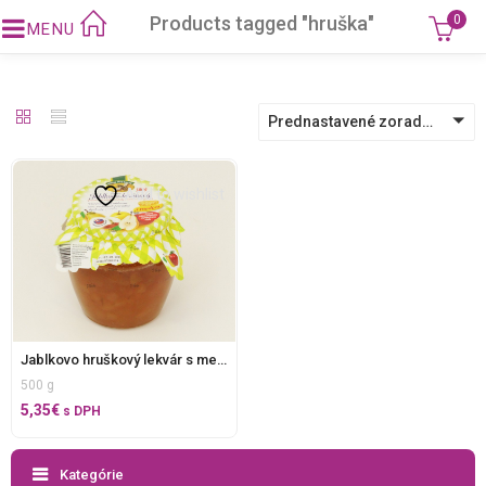
Products tagged "hruška"
0
Prednastavené zoradenie
Add to wishlist
Jablkovo hruškový lekvár s medom
500 g
5,35
€
s DPH
Kategórie