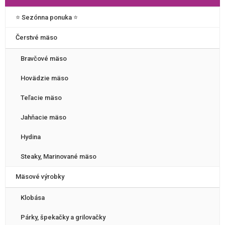
⭐️ Sezónna ponuka ⭐️
Čerstvé mäso
Bravčové mäso
Hovädzie mäso
Teľacie mäso
Jahňacie mäso
Hydina
Steaky, Marinované mäso
Mäsové výrobky
Klobása
Párky, špekačky a grilovačky