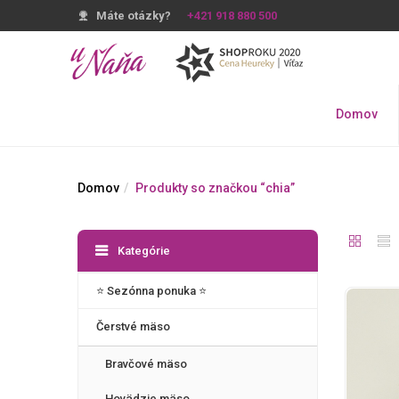
Máte otázky?
+421 918 880 500
Domov
Domov
Produkty so značkou “chia”
Kategórie
⭐️ Sezónna ponuka ⭐️
Čerstvé mäso
Bravčové mäso
Hovädzie mäso