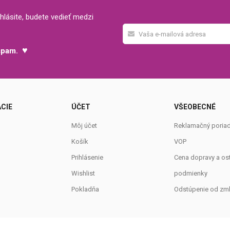
hlásite, budete vedieť medzi
♥
 spam.
CIE
ÚČET
VŠEOBECNÉ
Môj účet
Reklamačný poria
Košík
VOP
Prihlásenie
Cena dopravy a os
Wishlist
podmienky
Pokladňa
Odstúpenie od zm