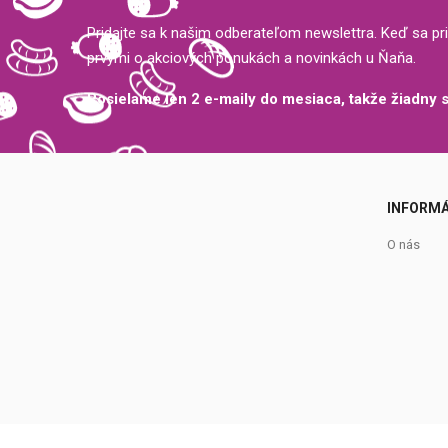
Pridajte sa k našim odberateľom newslettra. Keď sa pri
prvými o akciových ponukách a novinkách u Ňaňa.
Posielame len 2 e-maily do mesiaca, takže žiadny
INFORMÁ
O nás