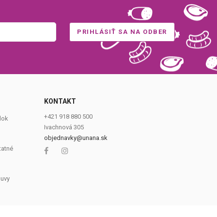
KONTAKT
0
+421 918 880 500
dok
Ivachnová 305
objednavky@unana.sk
tatné
luvy