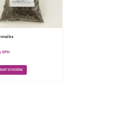
emiačka
s DPH
RIDAŤ DO KOŠÍKA