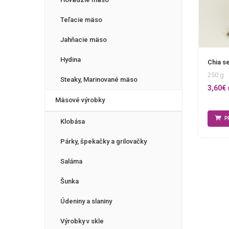
Teľacie mäso
Jahňacie mäso
Hydina
Chia s
250 g
Steaky, Marinované mäso
3,60
€
Mäsové výrobky
P
Klobása
Párky, špekačky a grilovačky
Saláma
Šunka
Údeniny a slaniny
Výrobky v skle