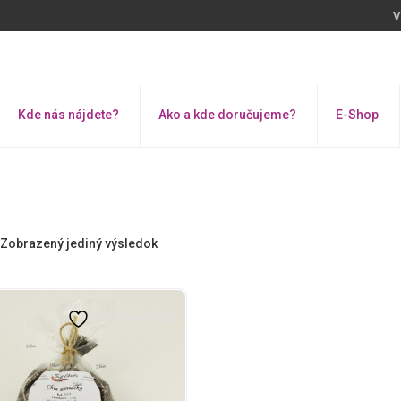
V
Kde nás nájdete?
Ako a kde doručujeme?
E-Shop
Zobrazený jediný výsledok
Add to wishlist