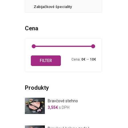
Zabijačkové špeciality
Cena
Minimálna
Maximálna
Cena:
0€
—
10€
FILTER
cena
cena
Produkty
Bravčové stehno
3,55
€
s DPH