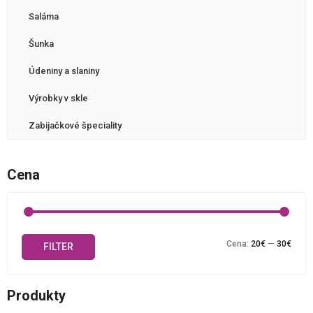
Saláma
Šunka
Údeniny a slaniny
Výrobky v skle
Zabijačkové špeciality
Cena
Mini
Maxi
Cena:
20€
—
30€
FILTER
cena
cena
Produkty