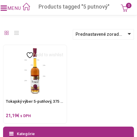
Products tagged "5 putnový"
0
Prednastavené zoradenie
Add to wishlist
Tokajský výber 5-putňový, 375 ml.
21,19
€
s DPH
Kategórie