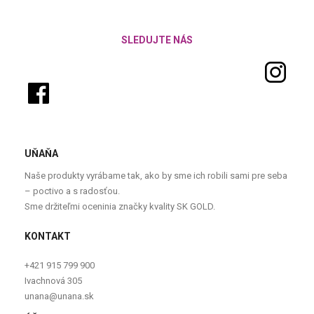
SLEDUJTE NÁS
UŇAŇA
Naše produkty vyrábame tak, ako by sme ich robili sami pre seba
– poctivo a s radosťou.
Sme držiteľmi oceninia značky kvality SK GOLD.
KONTAKT
+421 915 799 900
Ivachnová 305
unana@unana.sk