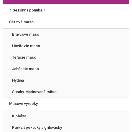
⭐️ Sezónna ponuka ⭐️
Čerstvé mäso
Bravčové mäso
Hovädzie mäso
Teľacie mäso
Jahňacie mäso
Hydina
Steaky, Marinované mäso
Mäsové výrobky
Klobása
Párky, špekačky a grilovačky