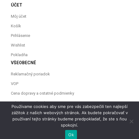
ÚČET
Môj účet
Košík
Prihlásenie
Wishlist
Pokladňa
VŠEOBECNÉ
Reklamačný poriadok
VOP
Cena dopravy a ostatné podmienky
Odstúpenie od zmluvy
Používame cookies aby sme pre vás zabezpečili ten najlepší
zážitok z našich webových stránok. Ak budete pokračovať v
používaní tejto stránky budeme predpokladať, že ste s ňou
spokojní.
PRIDAŤ DO KOŠÍKA
Ok