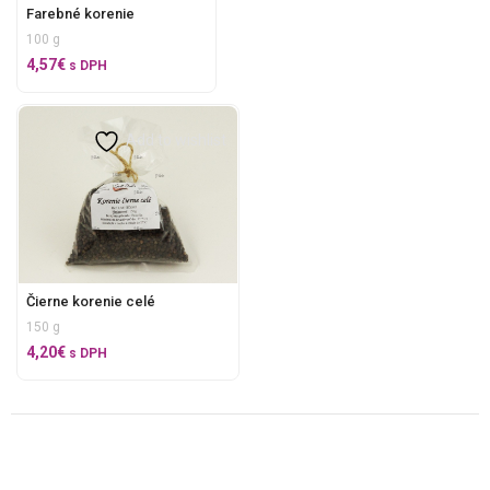
Farebné korenie
100 g
4,57
€
s DPH
Add to wishlist
Čierne korenie celé
150 g
4,20
€
s DPH