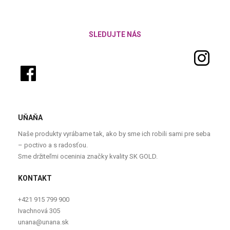
SLEDUJTE NÁS
UŇAŇA
Naše produkty vyrábame tak, ako by sme ich robili sami pre seba
– poctivo a s radosťou.
Sme držiteľmi oceninia značky kvality SK GOLD.
KONTAKT
+421 915 799 900
Ivachnová 305
unana@unana.sk