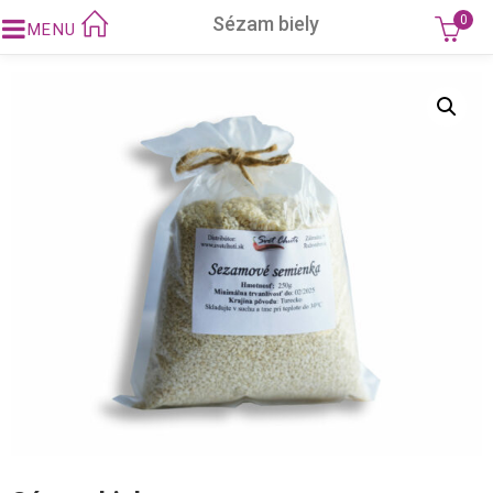
Sézam biely
0