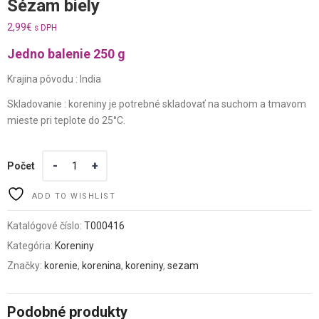
Sézam biely
2,99
€
s DPH
Jedno balenie 250 g
Krajina pôvodu : India
Skladovanie : koreniny je potrebné skladovať na suchom a tmavom
mieste pri teplote do 25°C.
Počet
ADD TO WISHLIST
Katalógové číslo:
T000416
Kategória:
Koreniny
Značky:
korenie
,
korenina
,
koreniny
,
sezam
Podobné produkty