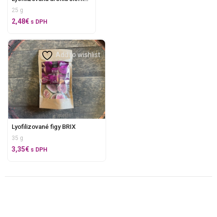
25 g
2,48
€
s DPH
Add to wishlist
Lyofilizované figy BRIX
35 g
3,35
€
s DPH