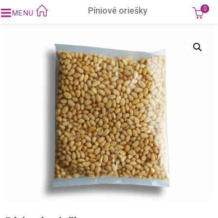
Píniové oriešky
0