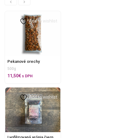
Add to wishlist
Pekanové orechy
500g
11,50
€
s DPH
Add to wishlist
Lyofilizovaná arónia čiernoplodá Farmárkin sen