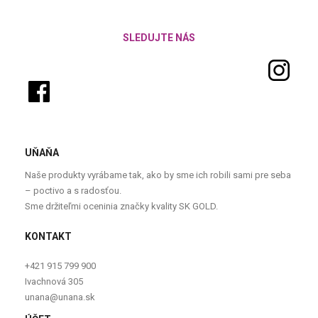
SLEDUJTE NÁS
UŇAŇA
Naše produkty vyrábame tak, ako by sme ich robili sami pre seba
– poctivo a s radosťou.
Sme držiteľmi oceninia značky kvality SK GOLD.
KONTAKT
+421 915 799 900
Ivachnová 305
unana@unana.sk