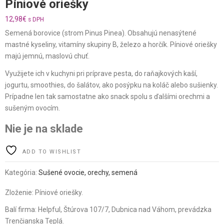
Píniové oriešky
12,98
€
s DPH
Semená borovice (strom Pinus Pinea). Obsahujú nenasýtené
mastné kyseliny, vitamíny skupiny B, železo a horčík. Píniové oriešky
majú jemnú, maslovú chuť.
Využijete ich v kuchyni pri príprave pesta, do raňajkových kaší,
jogurtu, smoothies, do šalátov, ako posýpku na koláč alebo sušienky.
Prípadne len tak samostatne ako snack spolu s ďalšími orechmi a
sušeným ovocím.
Nie je na sklade
ADD TO WISHLIST
Kategória:
Sušené ovocie, orechy, semená
Zloženie: Píniové oriešky.
Balí firma: Helpful, Štúrova 107/7, Dubnica nad Váhom, prevádzka
Trenčianska Teplá.