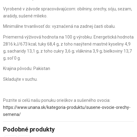
Vyrobené v závode spracovávajúcom: obilniny, orechy, sóju, sezam,
arašidy, sušené mlieko.
Minimálne trvanlivosť do: vyznačená na zadnej časti obalu.
Priemerná výživová hodnota na 100 g výrobku: Energetická hodnota
2816 kJ/673 kcal; tuky 68,4 g, z toho nasýtené mastné kyseliny 4,9
g; sacharidy 13,1 g, z toho cukry 3,6 g; vláknina 3,9 g; bielkoviny 13,7
g; soľ 0 g.
Krajina pôvodu: Pakistan
Skladujte v suchu.
Pozrite si celú našu ponuku orieškov a sušeného ovocia:
https://www.unana.sk/kategoria-produktu/susene-ovocie-orechy-
semena/
Podobné produkty