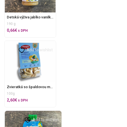
Detská výživa jablko vanilka Ovko
190 g
0,66
€
s DPH
Add to wishlist
Zvieratká so špaldovou múkou Zemanka
100g
2,60
€
s DPH
Add to wishlist