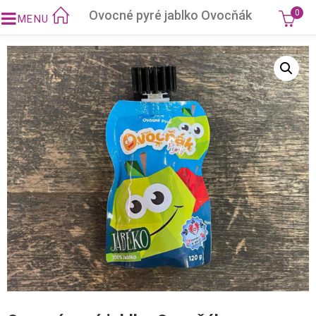
Ovocné pyré jablko Ovocňák
0