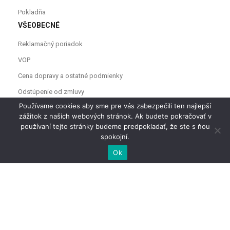
Pokladňa
VŠEOBECNÉ
Reklamačný poriadok
VOP
Cena dopravy a ostatné podmienky
Odstúpenie od zmluvy
Používame cookies aby sme pre vás zabezpečili ten najlepší
zážitok z našich webových stránok. Ak budete pokračovať v
používaní tejto stránky budeme predpokladať, že ste s ňou
spokojní.
Ok
Copyright © 2021
U ňaňa
Všetky práva vyhradené.