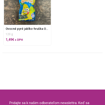
Ovocné pyré jablko-hruška Ovocňák
120 g
1,49
€
s DPH
Pridajte sa k našim odberateľom newslettra. Keď sa