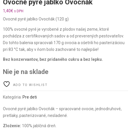
Ovocné pyré jablko Ovocňák
1,40
€
s DPH
Ovocné pyré jablko Ovocňák (120 g)
100% ovocné pyré je vyrobené z plodov našej zeme, ktoré
pochádza z certifikovaných sadov a od preverených pestovateľov.
Do tohto balenia spracovali 170 g ovocia a ošetrili ho pasterizáciou
pri 83 °C tak, aby v ňom bolo zachované to najlepšie!
Bez konzervantov, bez pridaného cukru a bez lepku.
Nie je na sklade
ADD TO WISHLIST
Kategória:
Pre deti
Ovocné pyré jablko Ovocňák – spracované ovocie, jednodruhové,
pretlaky, pasterizované, nesladené.
Zloženie:
100% jablčná dreň.