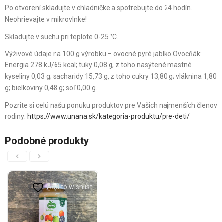
Po otvorení skladujte v chladničke a spotrebujte do 24 hodín.
Neohrievajte v mikrovlnke!
Skladujte v suchu pri teplote 0-25 °C.
Výživové údaje na 100 g výrobku – ovocné pyré jablko Ovocňák:
Energia 278 kJ/65 kcal; tuky 0,08 g, z toho nasýtené mastné
kyseliny 0,03 g; sacharidy 15,73 g, z toho cukry 13,80 g; vláknina 1,80
g; bielkoviny 0,48 g; soľ 0,00 g.
Pozrite si celú našu ponuku produktov pre Vašich najmenších členov
rodiny:
https://www.unana.sk/kategoria-produktu/pre-deti/
Podobné produkty
Add to wishlist