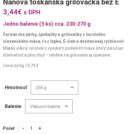
Ňaňova toskánska grilovačka bez E
3,44
€
s DPH
Jedno balenie (5 ks) cca. 230-270 g
Farmárske párky, špekačky a grilovačky z čerstvého
slovenského mäsa
, bez
lepku, É-čiek a dusitanovej rýchlosoli
.
Mäkký údený výrobok s vysokým podielom mäsa ,ktorý zaručuje
šťavnatosť a plnú chuť – ideálne na grilovanie aj opekanie.
Cena za kg 13,79 €
Hmotnosť
Balenie
Počet