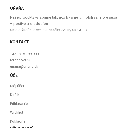
UŇAŇA
Naše produkty vyrábame tak, ako by sme ich robili sami pre seba
– poctivo a s radosťou.
Sme držiteľmi oceninia značky kvality SK GOLD.
KONTAKT
+421 915 799 900
Ivachnová 305
unana@unana.sk
ÚČET
Môj účet
Košík
Prihlásenie
Wishlist
Pokladňa