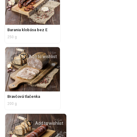
Barania klobása bez E
250 g
Add to wishlist
Bravčová tlačenka
200 g
Add to wishlist