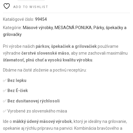
ADD TO WISHLIST
Katalógové číslo:
99454
Kategórie:
Mäsové výrobky
,
MESAČNÁ PONUKA
,
Párky, špekačky a
grilovačky
Pri výrobe našich
párkov, špekačiek a grilovačiek
používame
výhradne
čerstvé slovenské mäso
, aby sme zachovali maximálnu
šťavnatosť, plnú chuť a vysokú kvalitu výrobku
.
Dbáme na čisté zloženie a poctivú receptúru:
✅
Bez lepku
✅
Bez É-čiek
✅
Bez dusitanovej rýchlosoli
✅ Vyrobené zo slovenského mäsa
Ide o
mäkký údený mäsový výrobok
, ktorý je ideálny na grilovanie,
opekanie aj rýchlu prípravu na panvici. Kombinácia bravčového a