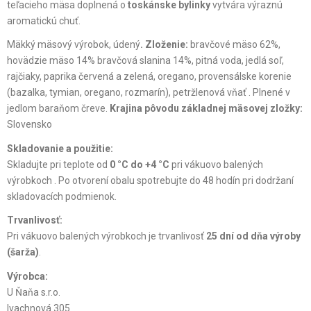
teľacieho mäsa doplnená o
toskánske bylinky
vytvára výraznú
aromatickú chuť.
Mäkký mäsový výrobok, údený
. Zloženie:
bravčové mäso 62%,
hovädzie mäso 14% bravčová slanina 14%, pitná voda, jedlá soľ,
rajčiaky, paprika červená a zelená, oregano, provensálske korenie
(bazalka, tymian, oregano, rozmarín), petržlenová vňať . Plnené v
jedlom baraňom čreve.
Krajina pôvodu základnej mäsovej zložky:
Slovensko
Skladovanie a použitie:
Skladujte pri teplote od
0 °C do +4 °C
pri vákuovo balených
výrobkoch . Po otvorení obalu spotrebujte do 48 hodín pri dodržaní
skladovacích podmienok.
Trvanlivosť:
Pri vákuovo balených výrobkoch je trvanlivosť
25 dní od dňa výroby
(šarža)
.
Výrobca:
U Ňaňa s.r.o.
Ivachnová 305