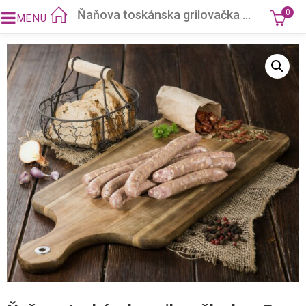
Ňaňova toskánska grilovačka bez E
0