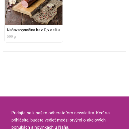
Ňaňova vysočina bez E, v celku
500 g
Pridajte sa k našim odberateľom newslettra. Keď sa
prihlásite, budete vedieť medzi prvými o akciových
ponukách a novinkách u Ňaňa.