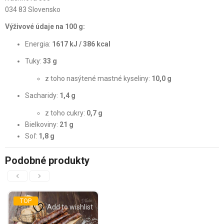
034 83 Slovensko
Výživové údaje na 100 g:
Energia:
1617 kJ / 386 kcal
Tuky:
33 g
z toho nasýtené mastné kyseliny:
10,0 g
Sacharidy:
1,4 g
z toho cukry:
0,7 g
Bielkoviny:
21 g
Soľ:
1,8 g
Podobné produkty
TOP
Add to wishlist