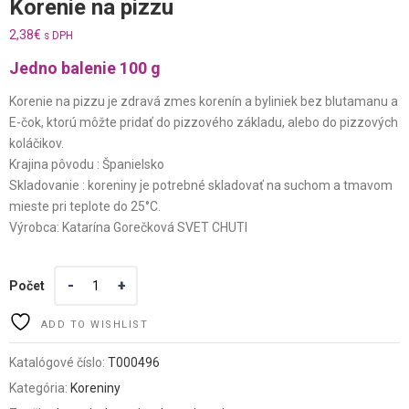
Korenie na pizzu
2,38
€
s DPH
Jedno balenie 100 g
Korenie na pizzu je zdravá zmes korenín a byliniek bez blutamanu a
E-čok, ktorú môžte pridať do pizzového základu, alebo do pizzových
koláčikov.
Krajina pôvodu : Španielsko
Skladovanie : koreniny je potrebné skladovať na suchom a tmavom
mieste pri teplote do 25°C.
Výrobca: Katarína Gorečková SVET CHUTI
Počet
ADD TO WISHLIST
Katalógové číslo:
T000496
Kategória:
Koreniny