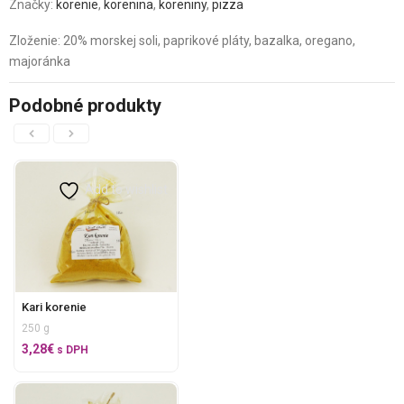
Značky:
korenie
,
korenina
,
koreniny
,
pizza
Zloženie: 20% morskej soli, paprikové pláty, bazalka, oregano,
majoránka
Podobné produkty
Add to wishlist
Kari korenie
250 g
3,28
€
s DPH