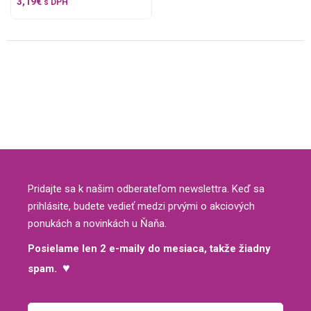
3,19
€
s DPH
Pridajte sa k našim odberateľom newslettra. Keď sa
prihlásite, budete vedieť medzi prvými o akciových
ponukách a novinkách u Ňaňa.
Posielame len 2 e-maily do mesiaca, takže žiadny
♥
spam.