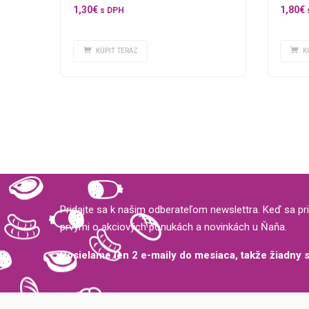
1,30
€
1,80
€
s DPH
KÚPIŤ TERAZ
K
Pridajte sa k našim odberateľom newslettra. Keď sa pri
prvými o akciových ponukách a novinkách u Ňaňa.
Posielame len 2 e-maily do mesiaca, takže žiadny