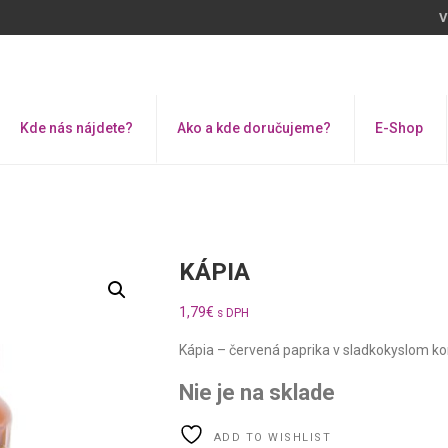
V
Kde nás nájdete?
Ako a kde doručujeme?
E-Shop
KÁPIA
1,79
€
s DPH
Kápia – červená paprika v sladkokyslom 
Nie je na sklade
ADD TO WISHLIST