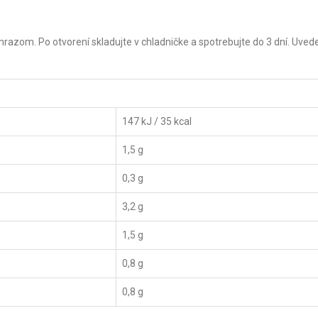
mrazom. Po otvorení skladujte v chladničke a spotrebujte do 3 dní. Uved
147 kJ / 35 kcal
1,5 g
0,3 g
3,2 g
1,5 g
0,8 g
0,8 g