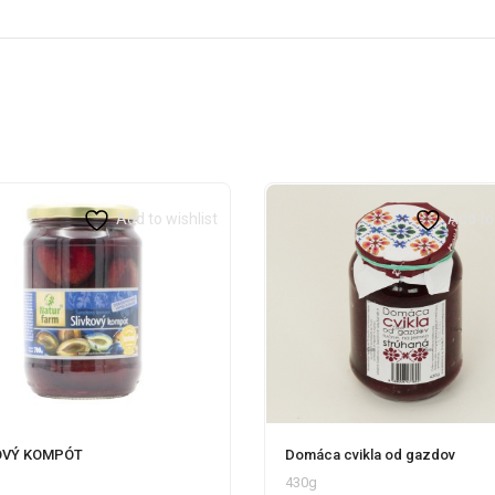
Add to wishlist
Add to 
Domáca cvikla od gazdov
OVÝ KOMPÓT
430g