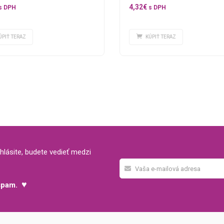
4,32
€
s DPH
s DPH
KÚPIŤ TERAZ
ÚPIŤ TERAZ
hlásite, budete vedieť medzi
♥
 spam.