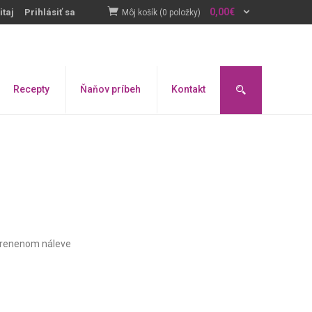
0,00
€
itaj
Prihlásiť sa
Môj košík (0 položky)
Recepty
Ňaňov príbeh
Kontakt
korenenom náleve