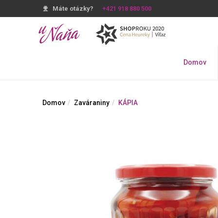
Máte otázky?
+421 918 880 500
Domov
Domov
Zaváraniny
KÁPIA