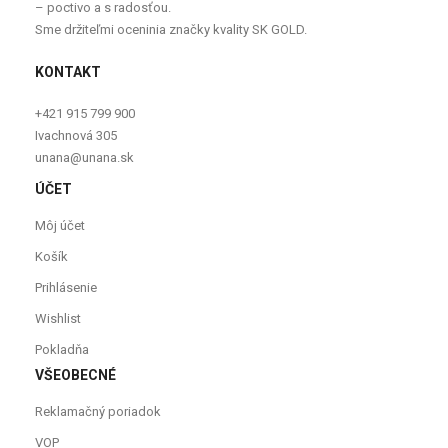
– poctivo a s radosťou.
Sme držiteľmi oceninia značky kvality SK GOLD.
KONTAKT
+421 915 799 900
Ivachnová 305
unana@unana.sk
ÚČET
Môj účet
Košík
Prihlásenie
Wishlist
Pokladňa
VŠEOBECNÉ
Reklamačný poriadok
VOP