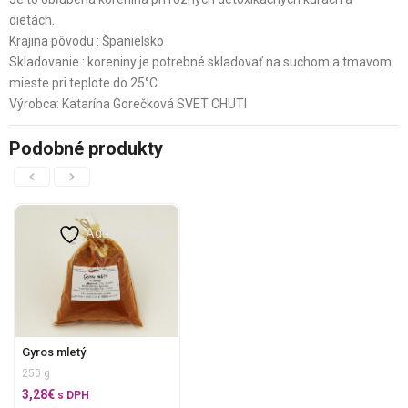
dietách.
Krajina pôvodu : Španielsko
Skladovanie : koreniny je potrebné skladovať na suchom a tmavom
mieste pri teplote do 25°C.
Výrobca: Katarína Gorečková SVET CHUTI
Podobné produkty
Add to wishlist
Gyros mletý
250 g
3,28
€
s DPH