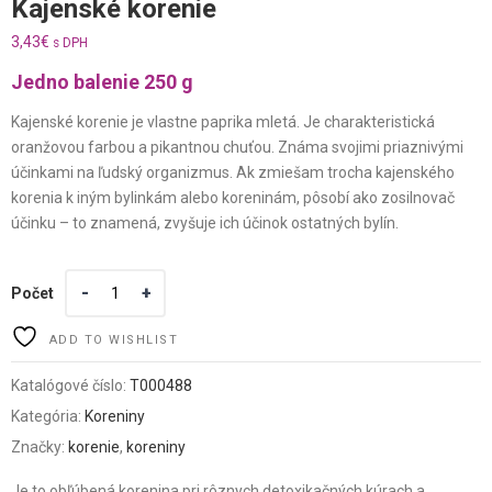
Kajenské korenie
3,43
€
s DPH
Jedno balenie 250 g
Kajenské korenie je vlastne paprika mletá. Je charakteristická
oranžovou farbou a pikantnou chuťou. Známa svojimi priaznivými
účinkami na ľudský organizmus. Ak zmiešam trocha kajenského
korenia k iným bylinkám alebo koreninám, pôsobí ako zosilnovač
účinku – to znamená, zvyšuje ich účinok ostatných bylín.
Počet
ADD TO WISHLIST
Katalógové číslo:
T000488
Kategória:
Koreniny
Značky:
korenie
,
koreniny
Je to obľúbená korenina pri rôznych detoxikačných kúrach a