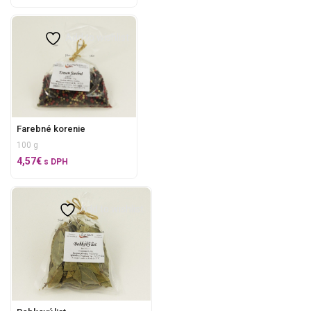
Add to wishlist
Farebné korenie
100 g
4,57
€
s DPH
Add to wishlist