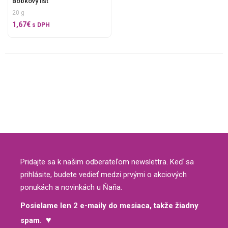
Bobkový list
20 g
1,67
€
s DPH
Pridajte sa k našim odberateľom newslettra. Keď sa
prihlásite, budete vedieť medzi prvými o akciových
ponukách a novinkách u Ňaňa.
Posielame len 2 e-maily do mesiaca, takže žiadny
♥
spam.