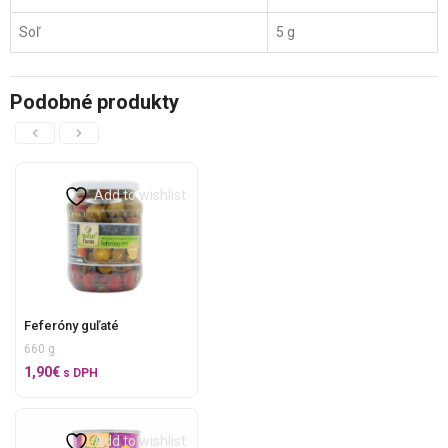
Soľ
5 g
Podobné produkty
Add to wishlist
Feferóny guľaté
660 g
1,90
€
s DPH
Add to wishlist