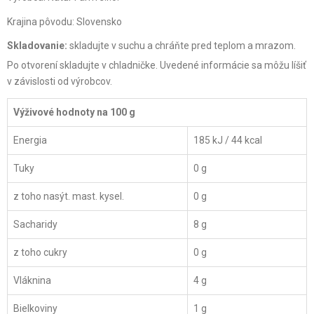
Krajina pôvodu: Slovensko
Skladovanie:
skladujte v suchu a chráňte pred teplom a mrazom.
Po otvorení skladujte v chladničke. Uvedené informácie sa môžu líšiť
v závislosti od výrobcov.
Výživové hodnoty na 100 g
Energia
185 kJ / 44 kcal
Tuky
0 g
z toho nasýt. mast. kysel.
0 g
Sacharidy
8 g
z toho cukry
0 g
Vláknina
4 g
Bielkoviny
1 g