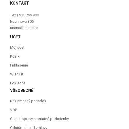
KONTAKT
+421 915 799 900
Ivachnová 305
unana@unana.sk
ÚČET
Môj účet
Košík
Prihlásenie
Wishlist
Pokladňa
VŠEOBECNÉ
Reklamačný poriadok
VOP
Cena dopravy a ostatné podmienky
Odstúpenie od zmluvy