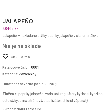
JALAPEÑO
2,04
€
s DPH
Jalapeño – nakladané plátky papriky jalapeño v slanom náleve
Nie je na sklade
ADD TO WISHLIST
Katalógové číslo:
T0001
Kategória:
Zaváraniny
Hmotnosť pevného podielu:
190 g
Zloženie:
papriky jalapeño, voda, soľ, regulátory kyslosti: kyselina
octová, kyselina citrónová; stabilizátor: chlorid vápenatý
Výrobca: Natur Farm s.r.o.