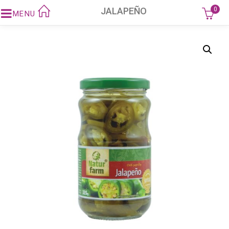
JALAPEÑO
0