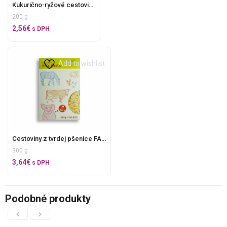
Kukurično-ryžové cestoviny BIOSAURUS
200 g
2,56
€
s DPH
Add to wishlist
Cestoviny z tvrdej pšenice FARMA bio
300 g
3,64
€
s DPH
Podobné produkty