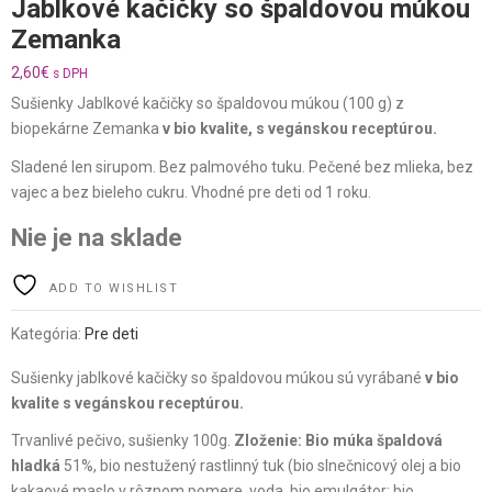
Jablkové kačičky so špaldovou múkou
Zemanka
2,60
€
s DPH
Sušienky Jablkové kačičky so špaldovou múkou (100 g) z
biopekárne Zemanka
v bio kvalite, s vegánskou receptúrou.
Sladené len sirupom. Bez palmového tuku. Pečené bez mlieka, bez
vajec a bez bieleho cukru. Vhodné pre deti od 1 roku.
Nie je na sklade
ADD TO WISHLIST
Kategória:
Pre deti
Sušienky jablkové kačičky so špaldovou múkou sú vyrábané
v bio
kvalite s vegánskou receptúrou.
Trvanlivé pečivo, sušienky 100g.
Zloženie: Bio múka špaldová
hladká
51%, bio nestužený rastlinný tuk (bio slnečnicový olej a bio
kakaové maslo v rôznom pomere, voda, bio emulgátor: bio