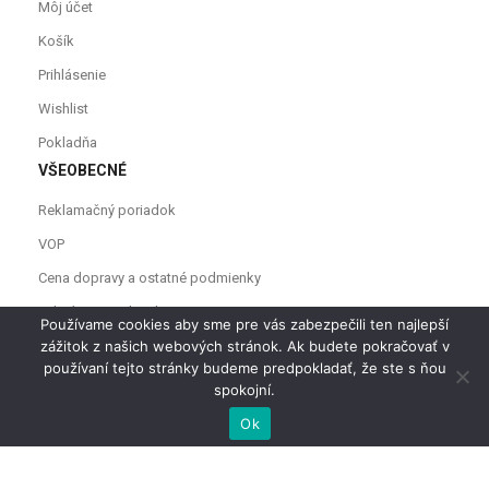
Môj účet
Košík
Prihlásenie
Wishlist
Pokladňa
VŠEOBECNÉ
Reklamačný poriadok
VOP
Cena dopravy a ostatné podmienky
Odstúpenie od zmluvy
Používame cookies aby sme pre vás zabezpečili ten najlepší
zážitok z našich webových stránok. Ak budete pokračovať v
používaní tejto stránky budeme predpokladať, že ste s ňou
spokojní.
Ok