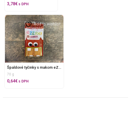
3,78
€
s DPH
Add to wishlist
Špaldové tyčinky s makom eZERKI
70 g
0,64
€
s DPH