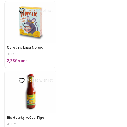
Add to wishlist
Cereálna kaša Nomík
300g
2,28
€
s DPH
Add to wishlist
Bio detský kečup Tiger
450 ml