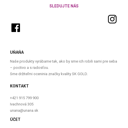
SLEDUJTE NÁS
UŇAŇA
Naše produkty vyrábame tak, ako by sme ich robili sami pre seba
– poctivo a s radosťou.
Sme držiteľmi oceninia značky kvality SK GOLD.
KONTAKT
+421 915 799 900
Ivachnová 305
unana@unana.sk
ÚČET