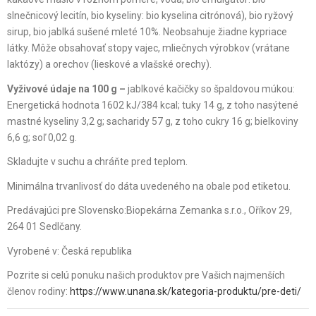
slnečnicový lecitín, bio kyseliny: bio kyselina citrónová), bio ryžový
sirup, bio jablká sušené mleté 10%. Neobsahuje žiadne kypriace
látky. Môže obsahovať stopy vajec, mliečnych výrobkov (vrátane
laktózy) a orechov (lieskové a vlašské orechy).
Vyživové údaje na 100 g –
jablkové kačičky so špaldovou múkou:
Energetická hodnota 1602 kJ/384 kcal; tuky 14 g, z toho nasýtené
mastné kyseliny 3,2 g; sacharidy 57 g, z toho cukry 16 g; bielkoviny
6,6 g; soľ 0,02 g.
Skladujte v suchu a chráňte pred teplom.
Minimálna trvanlivosť do dáta uvedeného na obale pod etiketou.
Predávajúci pre Slovensko:Biopekárna Zemanka s.r.o., Oříkov 29,
264 01 Sedlčany.
Vyrobené v: Česká republika
Pozrite si celú ponuku našich produktov pre Vašich najmenších
členov rodiny:
https://www.unana.sk/kategoria-produktu/pre-deti/