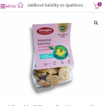
Jablkové kačičky so špaldovou múkou Zemanka
0