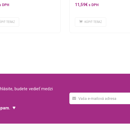
11,59
€
s DPH
s DPH
ÚPIŤ TERAZ
KÚPIŤ TERAZ
hlásite, budete vedieť medzi
♥
 spam.