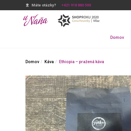
Máte otázky?
+421 918 880 500
Domov
Domov
Káva
Ethiopia – pražená káva