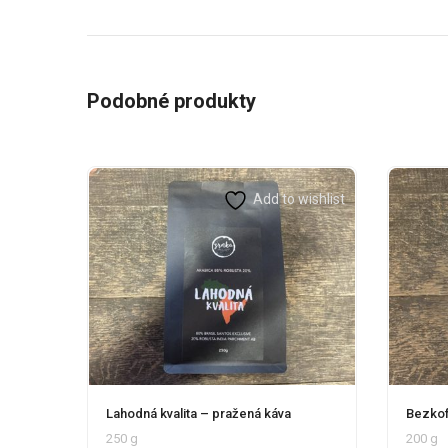
Podobné produkty
Add to wishlist
Lahodná kvalita – pražená káva
Bezkof
250 g
200 g