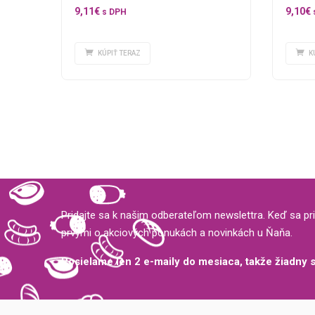
9,11
€
9,10
€
s DPH
KÚPIŤ TERAZ
K
Pridajte sa k našim odberateľom newslettra. Keď sa pri
prvými o akciových ponukách a novinkách u Ňaňa.
Posielame len 2 e-maily do mesiaca, takže žiadny