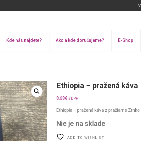
V
Kde nás nájdete?
Ako a kde doručujeme?
E-Shop
Ethiopia – pražená káva
8,68
€
s DPH
Ethiopia – pražená káva z pražiarne Zrnko 
Nie je na sklade
ADD TO WISHLIST