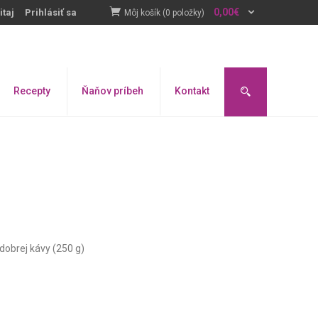
0,00
€
itaj
Prihlásiť sa
Môj košík (0 položky)
Recepty
Ňaňov príbeh
Kontakt
dobrej kávy (250 g)