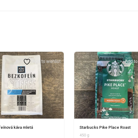
Add to wishlist
Add to 
eínová káva mletá
Starbucks Pike Place Roast
450 g