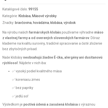
Katalógové číslo:
99155
Kategórie:
Klobása
,
Mäsové výrobky
Značky:
bravčovina
,
hovädzina
,
klobása
,
výrobok
Na výrobu našich
farmárskych klobás
používame výhradne
mäso
z vlastnej farmy a od overených slovenských farmárov
. Dôraz
kladieme na kvalitu suroviny, tradičné spracovanie a čisté zloženie
bez zbytočných prísad.
Naše klobásy
neobsahujú žiadne É-čka, alergény ani dusitanovú
rýchlosoľ
. Nájdete v nich iba:
✅ vysoký podiel kvalitného mäsa
✅ koreniacu zmes
✅ bez papriky
✅ jedlú soľ
Výsledkom je
poctivá údená a zasušená klobása
s výraznou