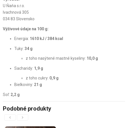
U Ňaňa s.r.o.
Ivachnová 305
034 83 Slovensko
Výživové údaje na 100 g:
Energia:
1610 kJ / 384 kcal
Tuky:
34 g
z toho nasýtené mastné kyseliny:
10,0 g
Sacharidy:
1,9 g
z toho cukry:
0,9 g
Bielkoviny:
21 g
Soľ:
2,2 g
Podobné produkty