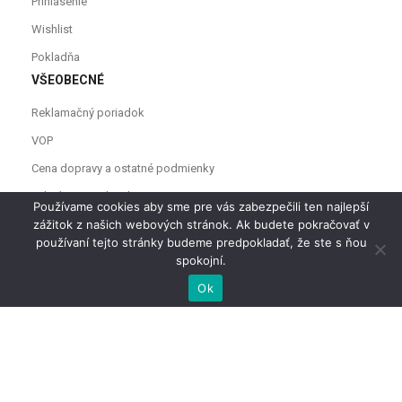
Prihlásenie
Wishlist
Pokladňa
VŠEOBECNÉ
Reklamačný poriadok
VOP
Cena dopravy a ostatné podmienky
Odstúpenie od zmluvy
Používame cookies aby sme pre vás zabezpečili ten najlepší
zážitok z našich webových stránok. Ak budete pokračovať v
používaní tejto stránky budeme predpokladať, že ste s ňou
spokojní.
PRIDAŤ DO KOŠÍKA
Ok
Copyright © 2021
U ňaňa
Všetky práva vyhradené.