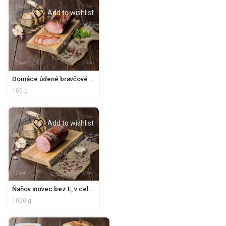
Add to wishlist
Domáce údené bravčové karé bez E, krájané
100 g
Add to wishlist
Ňaňov inovec bez E, v celku
1000 g