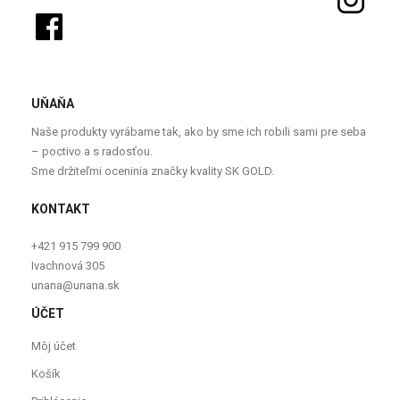
UŇAŇA
Naše produkty vyrábame tak, ako by sme ich robili sami pre seba
– poctivo a s radosťou.
Sme držiteľmi oceninia značky kvality SK GOLD.
KONTAKT
+421 915 799 900
Ivachnová 305
unana@unana.sk
ÚČET
Môj účet
Košík