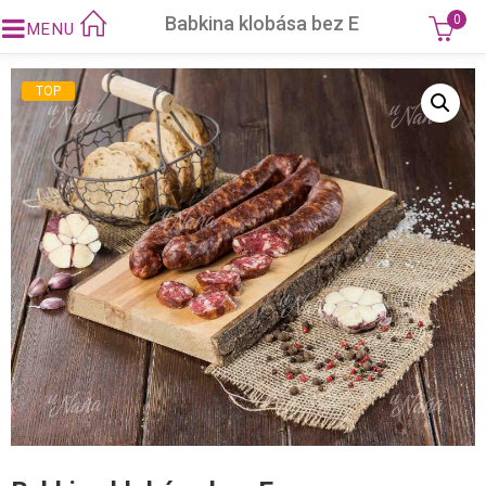
Babkina klobása bez E
0
FEATURED!
TOP