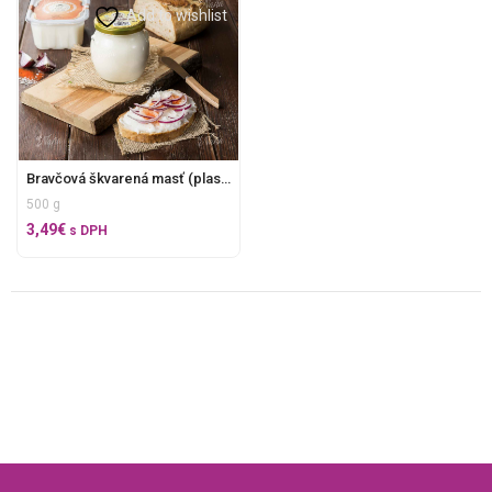
Add to wishlist
Bravčová škvarená masť (plastový kelímok)
500 g
3,49
€
s DPH