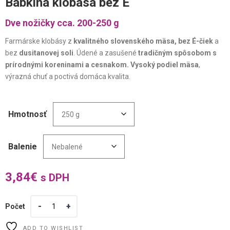
Babkina klobása bez E
Dve nožičky cca. 200-250 g
Farmárske klobásy z
kvalitného slovenského mäsa, bez É-čiek
a
bez
dusitanovej soli
. Údené a zasušené
tradičným spôsobom s
prírodnými koreninami a cesnakom. Vysoký podiel mäsa
,
výrazná chuť a poctivá domáca kvalita.
Hmotnosť
Balenie
3,84
€
s DPH
Počet
ADD TO WISHLIST