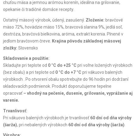
chuťou mäsa a jemnou arómou korenín, ideálna na grilovanie,
opekanie či tradičné domáce recepty.
Ostatný mäsový výrobok, údený, zasušený.
Zloženie:
bravčové
mäso 72%, hovädzie mäso 15%, bravcová slanina 9%, jedlá soľ,
dextróza, bravčová bielkovina, aróma, extrakt korenia. Plnené v
jedlom bravčovom čreve.
Krajina pôvodu základnej mäsovej
zložky:
Slovensko
Skladovanie a použitie:
Skladujte pri teplote od
0 °C do +25 °C
pri voľne ložených výrobkoch
(bez obalu) a pri teplote od
0 °C do +7 °C
pri vákuovo balených
výrobkoch . Po otvorení obalu spotrebujte do 96 hodín pri dodržaní
skladovacích podmienok. Produkt doporučujeme tepelne
opracovať
– vhodný na pečenie, dusenie, grilovanie, vyprážanie aj
varenie.
Trvanlivosť:
Pri vákuovo balených výrobkoch je trvanlivosť
60 dní od dňa výroby
(šarža)
, pri nebalených výrobkoch
60 dní od dňa výroby (šarža)
.
Výrobca: